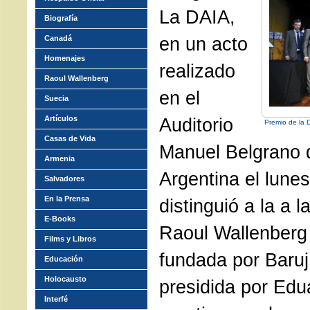
La DAIA,
Biografía
en un acto
Canadá
Homenajes
realizado
Raoul Wallenberg
en el
Suecia
Artículos
Auditorio
Premio de la 
Casas de Vida
Manuel Belgrano d
Armenia
Argentina el lune
Salvadores
En la Prensa
distinguió a la a l
E-Books
Raoul Wallenberg
Films y Libros
fundada por Baru
Educación
Holocausto
presidida por Edu
Interfé