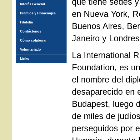
que tiene sedes y
Interés General
en Nueva York, R
Premios y Homenajes
Filatelia
Buenos Aires, Ber
Contáctenos
Janeiro y Londres
Cómo colaborar
Voluntariado
La International 
Links
Foundation, es u
el nombre del dip
desaparecido en 
Budapest, luego d
de miles de judíos
perseguidos por e