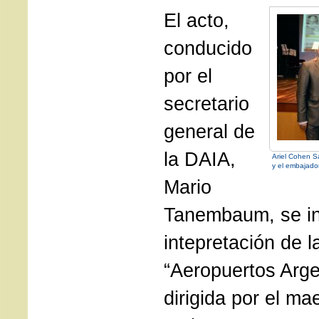
El acto,
conducido
por el
secretario
general de
la DAIA,
Ariel Cohen 
y el embajador
Mario
Tanembaum, se in
intepretación de l
“Aeropuertos Arge
dirigida por el ma