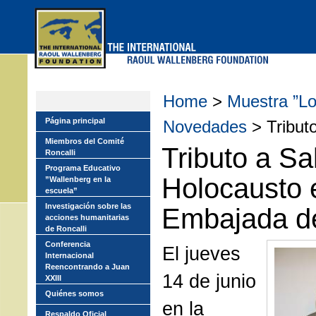
Skip
to
main
menu
Home
>
Muestra ”Lo
Página principal
Novedades
> Tributo
Miembros del Comité
Tributo a Sa
Roncalli
Programa Educativo
Holocausto 
”Wallenberg en la
escuela”
Investigación sobre las
Embajada de
acciones humanitarias
de Roncalli
Conferencia
El jueves
Internacional
Reencontrando a Juan
14 de junio
XXIII
Quiénes somos
en la
Respaldo Oficial