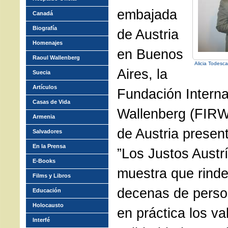
embajada
Canadá
Biografía
de Austria
Homenajes
en Buenos
Raoul Wallenberg
Alicia Todesc
Aires, la
Suecia
Artículos
Fundación Interna
Casas de Vida
Wallenberg (FIRW
Armenia
de Austria present
Salvadores
En la Prensa
”Los Justos Austr
E-Books
muestra que rinde 
Films y Libros
decenas de perso
Educación
Holocausto
en práctica los va
Interfé