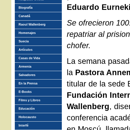
Eduardo Eurnek
Biografía
Canadá
Se ofrecieron 100
Raoul Wallenberg
repatriar al prisio
Homenajes
Suecia
chofer.
Artículos
Casas de Vida
La semana pasada
Armenia
la
Pastora Anne
Salvadores
titular de la sede 
En la Prensa
E-Books
Fundación Inter
Films y Libros
Wallenberg
, dis
Educación
conferencia acad
Holocausto
Interfé
en Moscú, llamad