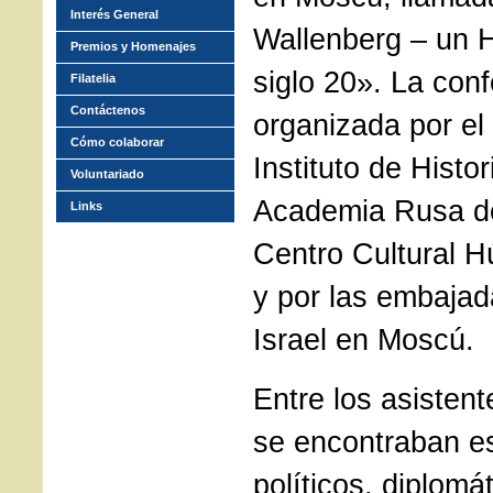
Interés General
Wallenberg – un 
Premios y Homenajes
siglo 20». La conf
Filatelia
Contáctenos
organizada por el 
Cómo colaborar
Instituto de Histo
Voluntariado
Academia Rusa de
Links
Centro Cultural 
y por las embajad
Israel en Moscú.
Entre los asistent
se encontraban es
políticos, diplomát