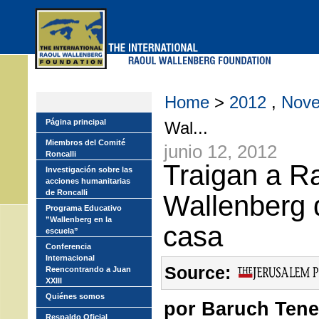
Skip
to
main
menu
Home
>
2012
,
Nove
Página principal
Wal...
Miembros del Comité
junio 12, 2012
Roncalli
Traigan a R
Investigación sobre las
acciones humanitarias
de Roncalli
Wallenberg 
Programa Educativo
”Wallenberg en la
casa
escuela”
Conferencia
Internacional
Source:
Reencontrando a Juan
XXIII
Quiénes somos
por Baruch Ten
Respaldo Oficial