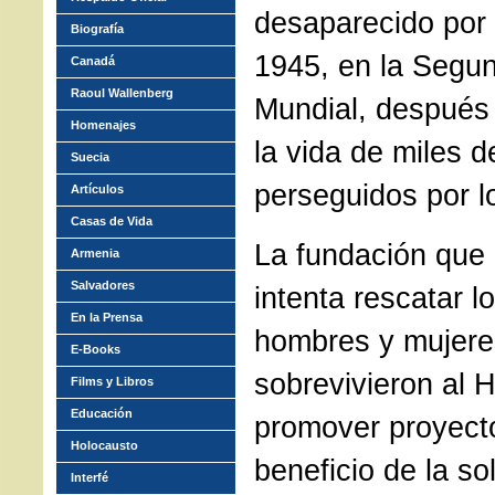
desaparecido por 
Biografía
1945
,
en la Segu
Canadá
Raoul Wallenberg
Mundial, después
Homenajes
la vida de miles d
Suecia
perseguidos por l
Artículos
Casas de Vida
La fundación que 
Armenia
Salvadores
intenta rescatar l
En la Prensa
hombres y mujere
E-Books
sobrevivieron al 
Films y Libros
Educación
promover proyect
Holocausto
beneficio de la so
Interfé