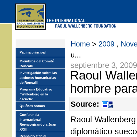
Skip
to
main
menu
Home
>
2009
,
Nove
Página principal
u...
Miembros del Comité
septiembre 3, 2009
Roncalli
Raoul Walle
Investigación sobre las
acciones humanitarias
de Roncalli
hombre par
Programa Educativo
”Wallenberg en la
escuela”
Source:
Quiénes somos
Conferencia
Raoul Wallenberg
Internacional
Reencontrando a Juan
diplomático sueco
XXIII
Respaldo Oficial