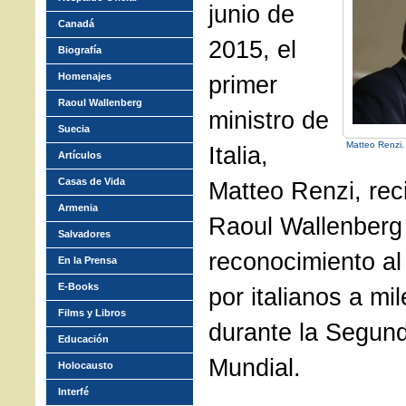
junio de
Canadá
2015, el
Biografía
Homenajes
primer
Raoul Wallenberg
ministro de
Suecia
Matteo Renzi.
Italia,
Artículos
Casas de Vida
Matteo Renzi, rec
Armenia
Raoul Wallenberg
Salvadores
reconocimiento al
En la Prensa
E-Books
por italianos a mi
Films y Libros
durante la Segun
Educación
Mundial.
Holocausto
Interfé