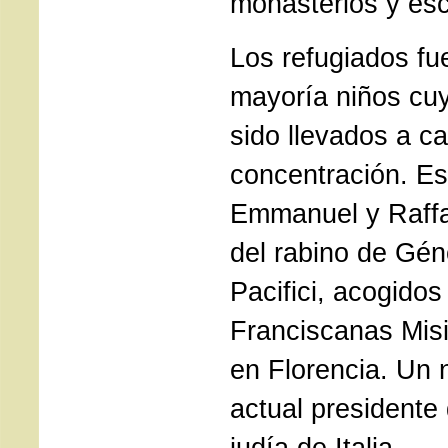
monasterios y esc
Los refugiados fu
mayoría niños cu
sido llevados a 
concentración. Es
Emmanuel y Raffae
del rabino de Gén
Pacifici, acogidos
Franciscanas Mis
en Florencia. Un n
actual presidente 
judía de Italia.