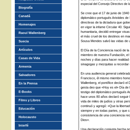
especial del Consejo Directivo de 
Biografía
Se cree que el 17 de junio de 1940 f
Canadá
diplomático portugués Aristides de
directivas de la dictadura que gob
Homenajes
en vigor la infame Circular 40. Sig
humanitaria, decidió entregar visas
Raoul Wallenberg
el más cruel de los destinos en ma
Sousa Mendes salvó las vidas de 
Suecia
Artículos
El Día de la Conciencia nació de l
miembro de nuestra Fundación, el S
Casas de Vida
noches y días para hacer realidad e
sinagogas y mezquitas a recordar 
Armenia
En una audiencia general celebrada
Salvadores
Francisco, él mismo miembro honor
Wallenberg, el pontífice declaró el 
En la Prensa
gesta deo que «Hoy es el» Día de l
E-Books
testigo del diplomático portugués 
hace unos 80 años declaró seguir l
Films y Libros
vida de miles de judíos y otras pe
continuó y agregó: «Que la liberta
Educación
siempre y en todas partes, y que ca
consistencia de una conciencia rec
Holocausto
Dios».
Interfé
Una declaración conjunta hecha por