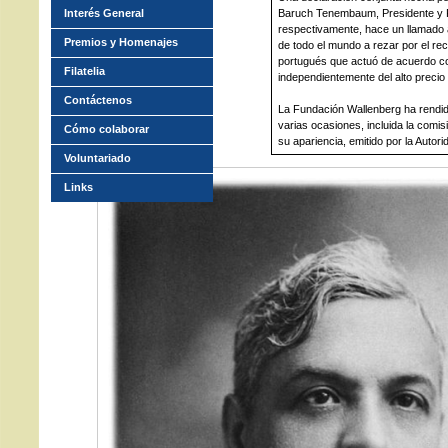
Interés General
Baruch Tenembaum, Presidente y 
respectivamente, hace un llamado 
Premios y Homenajes
de todo el mundo a rezar por el re
portugués que actuó de acuerdo con
Filatelia
independientemente del alto precio
Contáctenos
La Fundación Wallenberg ha rend
varias ocasiones, incluida la comi
Cómo colaborar
su apariencia, emitido por la Autor
Voluntariado
Links