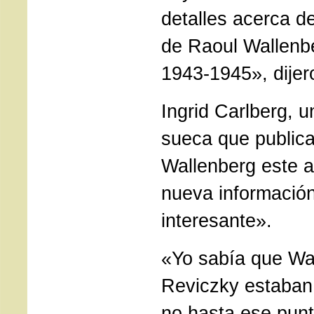
detalles acerca de
de Raoul Wallenb
1943-1945», dijer
Ingrid Carlberg, u
sueca que publica
Wallenberg este a
nueva informació
interesante».
«Yo sabía que Wal
Reviczky estaban 
no hasta ese punto