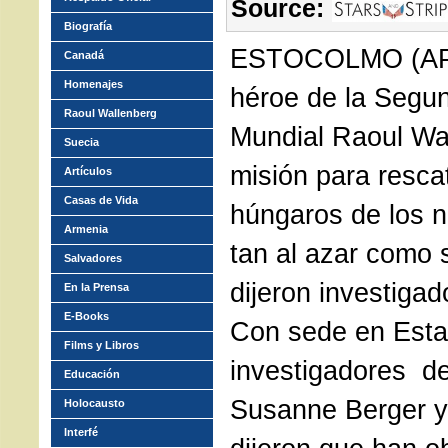
Source:
Biografía
ESTOCOLMO (AP) 
Canadá
Homenajes
héroe de la Segu
Raoul Wallenberg
Mundial Raoul Wa
Suecia
misión para resca
Artículos
Casas de Vida
húngaros de los n
Armenia
tan al azar como 
Salvadores
dijeron investigad
En la Prensa
E-Books
Con sede en Esta
Films y Libros
investigadores d
Educación
Susanne Berger y
Holocausto
Interfé