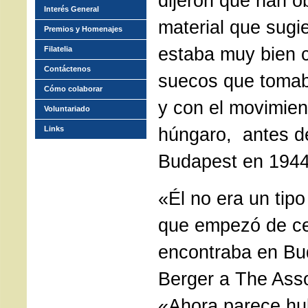
dijeron que han o
Interés General
material que sugi
Premios y Homenajes
estaba muy bien 
Filatelia
Contáctenos
suecos que tomab
Cómo colaborar
y con el movimien
Voluntariado
húngaro, antes d
Links
Budapest en 1944
«Él no era un tipo
que empezó de c
encontraba en Bud
Berger a The Ass
«Ahora parece hu