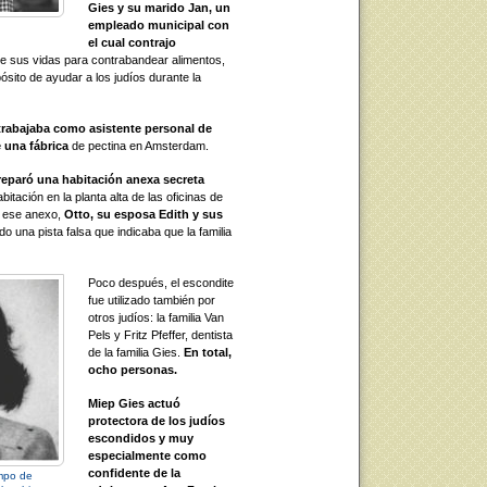
Gies y su marido Jan, un
empleado municipal con
el cual contrajo
nte sus vidas para contrabandear alimentos,
pósito de ayudar a los judíos durante la
trabajaba como asistente personal de
 una fábrica
de pectina en Amsterdam.
reparó una habitación anexa secreta
itación en la planta alta de las oficinas de
n ese anexo,
Otto, su esposa Edith y sus
do una pista falsa que indicaba que la familia
Poco después, el escondite
fue utilizado también por
otros judíos: la familia Van
Pels y Fritz Pfeffer, dentista
de la familia Gies.
En total,
ocho personas.
Miep Gies actuó
protectora de los judíos
escondidos y muy
especialmente como
confidente de la
ampo de