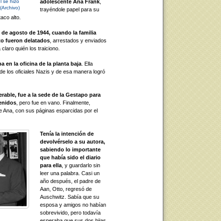
 se hizo
adolescente Ana Frank
,
(Archivo)
trayéndole papel para su
aco alto.
 de agosto de 1944, cuando la familia
to fueron delatados
, arrestados y enviados
laro quién los traiciono.
 en la oficina de la planta baja
. Ella
de los oficiales Nazis y de esa manera logró
rable, fue a la sede de la Gestapo para
tenidos
, pero fue en vano. Finalmente,
de Ana, con sus páginas esparcidas por el
Tenía la intención de
devolvérselo a su autora,
sabiendo lo importante
que había sido el diario
para ella
, y guardarlo sin
leer una palabra. Casi un
año después, el padre de
Aan, Otto, regresó de
Auschwitz. Sabía que su
esposa y amigos no habían
sobrevivido, pero todavía
esperaba que sus dos hijas,