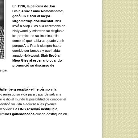
En 1996, la película de Jon
Blair,
Anne Frank Remembered
,
ganó un Oscar al mejor
largometraje documental
. Blair
llevó a Miep Gies a la ceremonia en
Hollywood, y mientras se dirigían a
los premios en su limusina, ella
comentó que había aceptado venir
porque Ana Frank siempre había
querido ser famosa y que había
amado Hollywood.
Blair llevó a
Miep Gies al escenario cuando
pronunció su discurso de
e pie.
allenberg resaltó «el heroísmo y la
lo arriesgó su vida para tratar de salvar a
 le dio al mundo la posibilidad de conocer el
 dedicó su vida a educar a las jóvenes
ocó vivir.
La ONG resolvió instituir la
 futuros galardonados
que se destaquen en