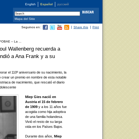
English
Español
русский
Mapa del Sitio
Seguinos en:
Share this
Print
FOBAE – La ...
ul Wallenberg recuerda a
ndió a Ana Frank y a su
ar el 110º aniversario de su nacimiento, la
 crear un premio en nombre de esta notable
striaca de nacimiento, que rescató el diario
adolescente
Miep Gies nació en
Austria el 15 de febrero
de 1909
y a los 11 años fue
acogida como hija adoptiva
de una familia holandesa.
Vivió el resto de su larga
vida en los Países Bajos.
Durante dos años,
Miep