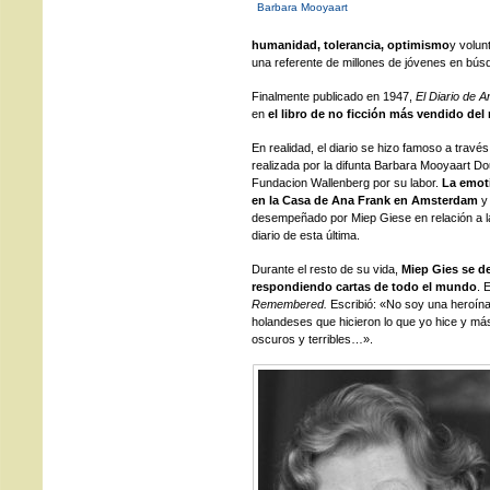
Barbara Mooyaart
humanidad, tolerancia, optimismo
y volun
una referente de millones de jóvenes en búsq
Finalmente publicado en 1947,
El Diario de 
en
el libro de no ficción más vendido de
En realidad, el diario se hizo famoso a través 
realizada por la difunta Barbara Mooyaart Do
Fundacion Wallenberg por su labor.
La emot
en la Casa de Ana Frank en Amsterdam
y 
desempeñado por Miep Giese en relación a la 
diario de esta última.
Durante el resto de su vida,
Miep Gies se de
respondiendo cartas de todo el mundo
. 
Remembered.
Escribió: «No soy una heroína. 
holandeses que hicieron lo que yo hice y m
oscuros y terribles…».