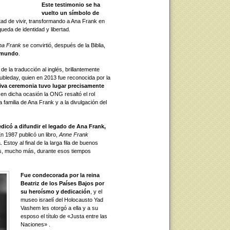
Este testimonio se ha
vuelto un símbolo de
tad de vivir, transformando a Ana Frank en
ueda de identidad y libertad.
Ana Frank
se convirtió, después de la Biblia,
l mundo
.
de la traducción al inglés, brillantemente
ubleday, quien en 2013 fue reconocida por la
iva ceremonia tuvo lugar precisamente
en dicha ocasión la ONG resaltó el rol
familia de Ana Frank y a la divulgación del
dicó a difundir el legado de Ana Frank,
En 1987 publicó un libro,
Anne Frank
Estoy al final de la larga fila de buenos
ás, mucho más, durante esos tiempos
Fue condecorada por la reina
Beatriz de los Países Bajos por
su heroísmo y dedicación
, y el
museo israelí del Holocausto Yad
Vashem les otorgó a ella y a su
esposo el título de «Justa entre las
Naciones» .