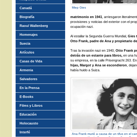
Miep Gies
Canadá
Biografía
matrimonio en 1941
, arriesgaron literalme
provisiones y noticias del exterior con el pro
Raoul Wallenberg
ocupación nazi.
Homenajes
Al estallar la Segunda Guerra Mundial,
Gies 
Otto Frank, padre de Ana y propietario de
Suecia
Tras la invasión nazi en 1940,
Otto Frank p
Artículos
detrás de un estante para libros,
en una hab
su empresa, en la calle Prisengracht 263. E
Casas de Vida
hijas, Margot y Ana se escondieron
, dejan
Armenia
había huido a Suiza.
Salvadores
En la Prensa
E-Books
Films y Libros
Educación
Holocausto
Interfé
Ana Frank murió a causa de un tifus en el c