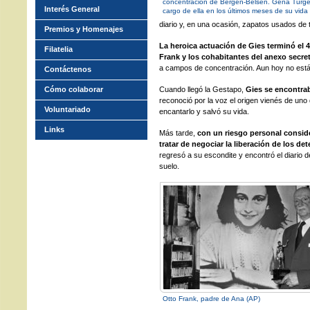
concentración de Bergen-Belsen. Gena Turgel
Interés General
cargo de ella en los últimos meses de su vida 
diario y, en una ocasión, zapatos usados de t
Premios y Homenajes
La heroica actuación de Gies terminó el 4
Filatelia
Frank y los cohabitantes del anexo secre
a campos de concentración. Aun hoy no está c
Contáctenos
Cómo colaborar
Cuando llegó la Gestapo,
Gies se encontraba
reconoció por la voz el origen vienés de uno 
Voluntariado
encantarlo y salvó su vida.
Links
Más tarde,
con un riesgo personal conside
tratar de negociar la liberación de los de
regresó a su escondite y encontró el diario 
suelo.
Otto Frank, padre de Ana (AP)