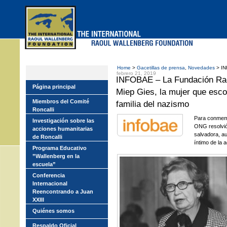
Skip
to
main
menu
Home
>
Gacetillas de prensa
,
Novedades
> IN
febrero 21, 2019
INFOBAE – La Fundación Rao
Página principal
Miep Gies, la mujer que esco
Miembros del Comité
familia del nazismo
Roncalli
Para conmemor
Investigación sobre las
ONG resolvió
acciones humanitarias
salvadora, au
de Roncalli
íntimo de la 
Programa Educativo
”Wallenberg en la
escuela”
Conferencia
Internacional
Reencontrando a Juan
XXIII
Quiénes somos
Respaldo Oficial