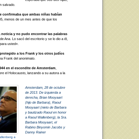
n salvado.
ue confirmaba que ambas niñas habían
5, menos de un mes antes de que los
 noticia y no pudo encontrar las palabras
de Ana. Lo sacó del escritorio y se lo dio a él,
 para usted».
rotegido a los Frank y los otros judíos
Ana Frank del anonimato.
 1944 en el escondite de Amsterdam
,
re el Holocausto, lanzando a su autora a la
Amsterdam, 28 de octubre
de 2013. De
izquierda a
derecha, Brian Mooyaart
(hijo de Barbara), Raoul
Mooyaart (nieto de Barbara
y bautizado Raoul en honor
a Raoul Wallenberg), la Sra.
Barbara Mooyaart, el
Rabino Binyomin Jacobs y
Danny Rainer
allenberg a