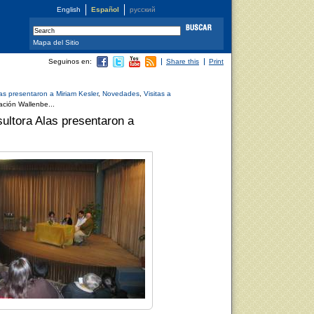
English
Español
русский
Mapa del Sitio
Seguinos en:
Share this
Print
as presentaron a Miriam Kesler
,
Novedades
,
Visitas a
ción Wallenbe...
ultora Alas presentaron a