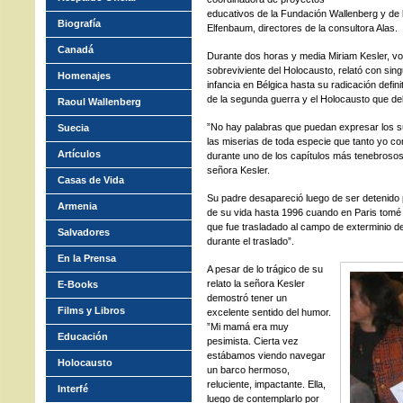
educativos de la Fundación Wallenberg y de l
Biografía
Elfenbaum, directores de la consultora Alas.
Canadá
Durante dos horas y media Miriam Kesler, vo
sobreviviente del Holocausto, relató con sing
Homenajes
infancia en Bélgica hasta su radicación defin
de la segunda guerra y el Holocausto que deb
Raoul Wallenberg
”No hay palabras que puedan expresar los su
Suecia
las miserias de toda especie que tanto yo c
Artículos
durante uno de los capítulos más tenebrosos d
señora Kesler.
Casas de Vida
Su padre desapareció luego de ser detenido 
Armenia
de su vida hasta 1996 cuando en Paris tomé c
que fue trasladado al campo de exterminio de
Salvadores
durante el traslado”.
En la Prensa
A pesar de lo trágico de su
relato la señora Kesler
E-Books
demostró tener un
Films y Libros
excelente sentido del humor.
”Mi mamá era muy
Educación
pesimista. Cierta vez
estábamos viendo navegar
Holocausto
un barco hermoso,
reluciente, impactante. Ella,
Interfé
luego de contemplarlo por