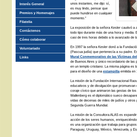
unos instantes, me dijo: sí,
Interés General
es muy lindo, pensar que
Premios y Homenajes
puede hundirse en cualquier
momento.”
Filatelia
La exposición de la señora Kesler cautivó a 
Contáctenos
todo tipo durante más de una hora y media. 
casi de tres horas debido a lo avanzado de l
Cómo colaborar
En 1997 la señora Kesler donó a la Fundación
Voluntariado
(Pascua judía) que pertenecía a su padre. Es
Mural Conmemorativo de las Víctimas de
Links
de Buenos Aires y único recordatorio de la
en un templo cristiano. La misma página es 
para el diseño de una
estampilla
emitida en 
La misión de la Fundación Internacional Raou
educativos y de divulgación que promuevan el
coraje cívico que animaron las gestas de lo
Wallenberg es el diplomático sueco desapare
vidas de decenas de miles de judíos y otros 
Segunda Guerra Mundial.
La misión de la Consultora ALAS es expandir 
acción de los seres humanos, enriqueciéndos
es una organización que trabaja para grupo
Paraguay, Uruguay, México, Venezuela, y E