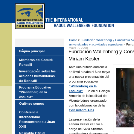
Skip
to
main
menu
Home
>
Fundación Wallenberg y Consultora Al
universidades y actividades especiales
> Funda
mayo 7, 2008
Fundación Wallenberg y Cons
Página principal
Miriam Kesler
Miembros del Comité
Roncalli
Ante una nutrida audiencia
Investigación sobre las
se llevó a cabo el 6 de mayo
acciones humanitarias
una nueva presentación del
de Roncalli
programa educativo
”Wallenberg en la
Programa Educativo
Escuela”
. Fue en el Colegio
”Wallenberg en la
Armenio de la localidad de
escuela”
Vicente López organizado
Quiénes somos
con la colaboración de la
Consultora Alas
.
Conferencia
Internacional
La presentación de la
Reencontrando a Juan
señora Kesler estuvo a
XXIII
cargo de Silvia Stisman,
Respaldo Oficial
coordinadora de proyectos