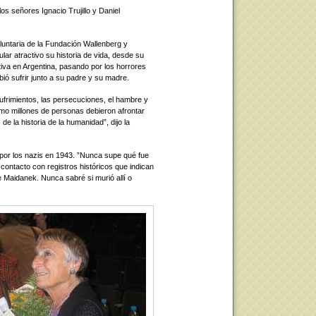
os señores Ignacio Trujillo y Daniel
luntaria de la Fundación Wallenberg y
ular atractivo su historia de vida, desde su
itiva en Argentina, pasando por los horrores
ió sufrir junto a su padre y su madre.
frimientos, las persecuciones, el hambre y
omo millones de personas debieron afrontar
e la historia de la humanidad”, dijo la
por los nazis en 1943. ”Nunca supe qué fue
ontacto con registros históricos que indican
 Maidanek. Nunca sabré si murió allí o