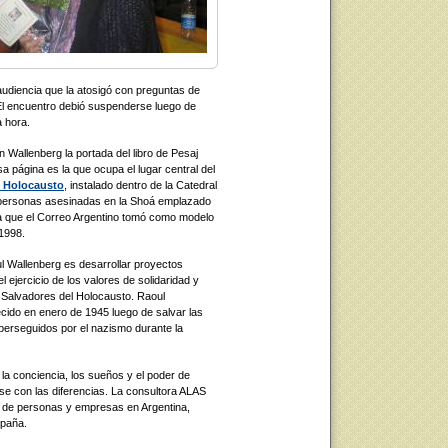
audiencia que la atosigó con preguntas de
El encuentro debió suspenderse luego de
a hora.
 Wallenberg la portada del libro de Pesaj
a página es la que ocupa el lugar central del
l Holocausto
, instalado dentro de la Catedral
s personas asesinadas en la Shoá emplazado
la que el Correo Argentino tomó como modelo
1998.
l Wallenberg es desarrollar proyectos
 ejercicio de los valores de solidaridad y
s Salvadores del Holocausto. Raoul
cido en enero de 1945 luego de salvar las
perseguidos por el nazismo durante la
la conciencia, los sueños y el poder de
e con las diferencias. La consultora ALAS
s de personas y empresas en Argentina,
spaña.