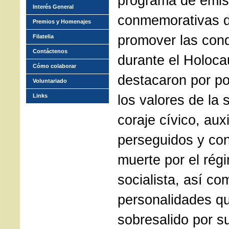
programa de emisi
Interés General
conmemorativas d
Premios y Homenajes
promover las con
Filatelia
Contáctenos
durante el Holoca
Cómo colaborar
destacaron por po
Voluntariado
los valores de la s
Links
coraje cívico, aux
perseguidos y co
muerte por el rég
socialista, así co
personalidades q
sobresalido por su