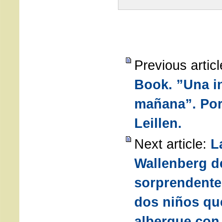
Previous artic
Book. ”Una in
mañana”. Po
Leillen.
Next article:
L
Wallenberg d
sorprendente 
dos niños qu
albergue con