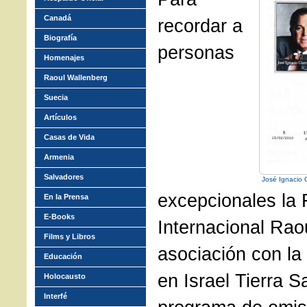
Canadá
recordar a
Biografía
personas
Homenajes
Raoul Wallenberg
Suecia
Artículos
Casas de Vida
Armenia
Salvadores
José Ignacio G
excepcionales la
En la Prensa
E-Books
Internacional Rao
Films y Libros
asociación con la
Educación
en Israel Tierra 
Holocausto
Interfé