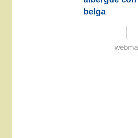
belga
webmas