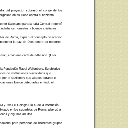
talia del proyecto, subrayó el coraje de los
eligiosas en su lucha contra el nazismo.
ector Salesiano para la Italia Central, recordó
ciudadanos honestos y buenos cristianos.
liar de Roma, explicó el concepto de oración
mantener la paz de Dios dentro de nosotros,
David, envió una carta de adhesión. (Leer
la Fundación Raoul Wallenberg. Su objetivo
ciones de instituciones o individuos que
 por el nazismo y sus aliados durante el
caciones fueron detectadas en todo el
 y 1944 el Colegio Pío XI de la institución
ubicado en los suburbios de Roma, albergó a
enes y algunos adultos.
ocacional para personas de diferentes grupos