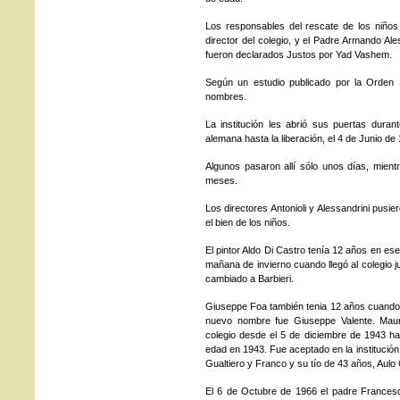
Los responsables del rescate de los niños 
director del colegio, y el Padre Armando Ale
fueron declarados Justos por Yad Vashem.
Según un estudio publicado por la Orden S
nombres.
La institución les abrió sus puertas dura
alemana hasta la liberación, el 4 de Junio de
Algunos pasaron allí sólo unos días, mient
meses.
Los directores Antonioli y Alessandrini pusie
el bien de los niños.
El pintor Aldo Di Castro tenía 12 años en es
mañana de invierno cuando llegó al colegio ju
cambiado a Barbieri.
Giuseppe Foa también tenia 12 años cuando i
nuevo nombre fue Giuseppe Valente. Mauri
colegio desde el 5 de diciembre de 1943 has
edad en 1943. Fue aceptado en la institució
Gualtiero y Franco y su tío de 43 años, Aulo
El 6 de Octubre de 1966 el padre Francesco