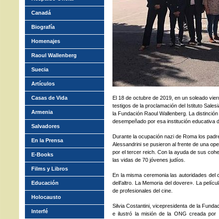
Canadá
Biografía
Homenajes
Raoul Wallenberg
Suecia
Artículos
Casas de Vida
El 18 de octubre de 2019, en un soleado vi
testigos de la proclamación del Istituto Sal
Armenia
la Fundación Raoul Wallenberg. La distinción
desempeñado por esa institución educativa d
Salvadores
Durante la ocupación nazi de Roma los padr
En la Prensa
Alessandrini se pusieron al frente de una op
por el tercer reich. Con la ayuda de sus coh
E-Books
las vidas de 70 jóvenes judíos.
Films y Libros
En la misma ceremonia las autoridades del 
Educación
dell’altro. La Memoria del dovere». La pelícu
de profesionales del cine.
Holocausto
Silvia Costantini, vicepresidenta de la Fund
Interfé
e ilustró la misión de la ONG creada por