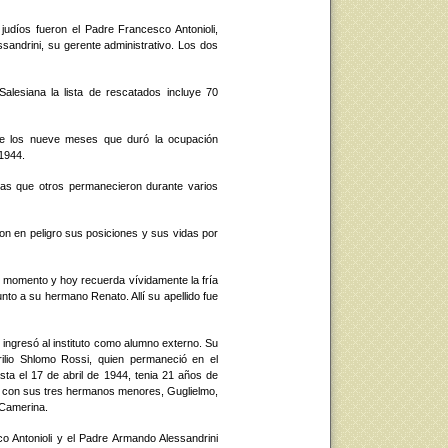
judíos fueron el Padre Francesco Antonioli,
ssandrini, su gerente administrativo. Los dos
alesiana la lista de rescatados incluye 70
nte los nueve meses que duró la ocupación
 1944.
ras que otros permanecieron durante varios
ron en peligro sus posiciones y sus vidas por
e momento y hoy recuerda vívidamente la fría
nto a su hermano Renato. Allí su apellido fue
ngresó al instituto como alumno externo. Su
lio Shlomo Rossi, quien permaneció en el
ta el 17 de abril de 1944, tenia 21 años de
n con sus tres hermanos menores, Guglielmo,
 Camerina.
 Antonioli y el Padre Armando Alessandrini