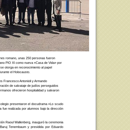
ernes romano, unas 250 personas fueron
esiano PIO XI como nueva «Casa de Vida» por
 se otorga en reconocimiento al papel
urante el Holocausto.
es Francesco Antonioli y Armando
eración de salvataje de judíos perseguidos
ermanos ofrecieron hospitalidad y salvaron
colegio presentaron el docudrama «Lo scudo
la fue realizada por alumnos bajo la dirección
ación Raoul Wallenberg, inauguró la ceremonia
 Baruj Tenembaum y presidida por Eduardo