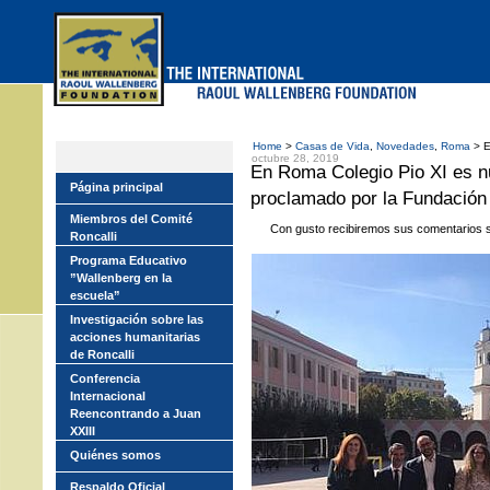
Skip
to
main
menu
Home
>
Casas de Vida
,
Novedades
,
Roma
> E
octubre 28, 2019
En Roma Colegio Pio XI es 
Página principal
proclamado por la Fundación
Miembros del Comité
Con gusto recibiremos sus comentarios so
Roncalli
Programa Educativo
”Wallenberg en la
escuela”
Investigación sobre las
acciones humanitarias
de Roncalli
Conferencia
Internacional
Reencontrando a Juan
XXIII
Quiénes somos
Respaldo Oficial