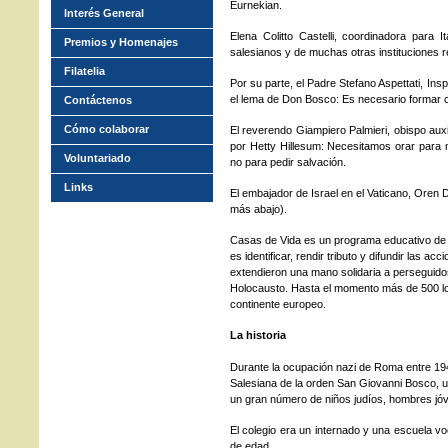
Eurnekian.
Interés General
Elena Colitto Castelli, coordinadora para I
Premios y Homenajes
salesianos y de muchas otras instituciones r
Filatelia
Por su parte, el Padre Stefano Aspettati, Insp
el lema de Don Bosco: Es necesario formar 
Contáctenos
Cómo colaborar
El reverendo Giampiero Palmieri, obispo auxi
por Hetty Hillesum: Necesitamos orar para 
Voluntariado
no para pedir salvación.
Links
El embajador de Israel en el Vaticano, Oren 
más abajo).
Casas de Vida es un programa educativo de 
es identificar, rendir tributo y difundir las ac
extendieron una mano solidaria a perseguidos
Holocausto. Hasta el momento más de 500 lo
continente europeo.
La historia
Durante la ocupación nazi de Roma entre 1943
Salesiana de la orden San Giovanni Bosco, 
un gran número de niños judíos, hombres jóv
El colegio era un internado y una escuela v
de edad.