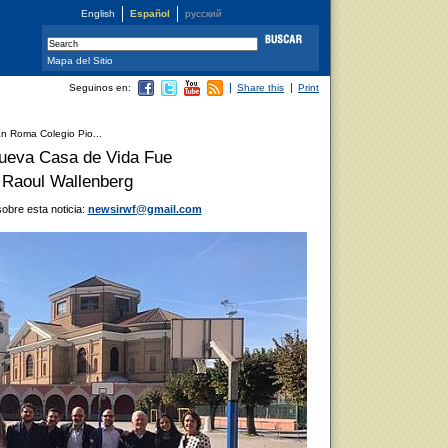
English
Español
русский
Mapa del Sitio
Seguinos en:
Share this
Print
n Roma Colegio Pio...
nueva Casa de Vida Fue
 Raoul Wallenberg
bre esta noticia:
newsirwf@gmail.com