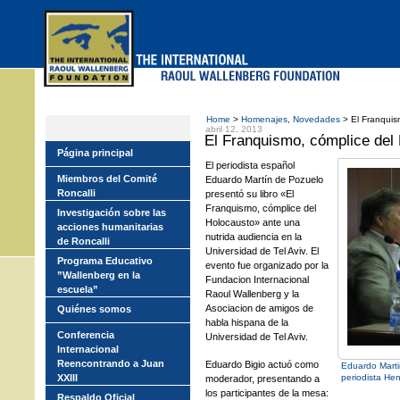
Skip
to
main
menu
Home
>
Homenajes
,
Novedades
> El Franquis
abril 12, 2013
El Franquismo, cómplice del
Página principal
El periodista español
Miembros del Comité
Eduardo Martín de Pozuelo
Roncalli
presentó su libro «El
Franquismo, cómplice del
Investigación sobre las
Holocausto» ante una
acciones humanitarias
nutrida audiencia en la
de Roncalli
Universidad de Tel Aviv. El
Programa Educativo
evento fue organizado por la
”Wallenberg en la
Fundacion Internacional
escuela”
Raoul Wallenberg y la
Asociacion de amigos de
Quiénes somos
habla hispana de la
Conferencia
Universidad de Tel Aviv.
Internacional
Reencontrando a Juan
Eduardo Bigio actuó como
Eduardo Martin
XXIII
periodista He
moderador, presentando a
los participantes de la mesa:
Respaldo Oficial