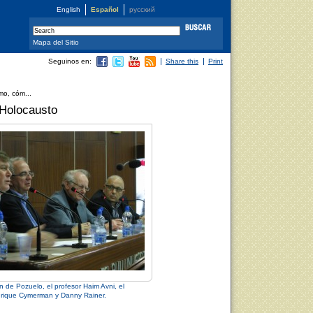
English
Español
русский
Mapa del Sitio
Seguinos en:
Share this
Print
mo, cóm...
 Holocausto
 de Pozuelo, el profesor Haim Avni, el
nrique Cymerman y Danny Rainer.