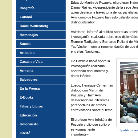
Eduardo Martin de Pozuelo, el profesor Haim
Danny Rainer, vicepresidente de la sede Jer
Biografía
quien destacó la trayectoria de los panelista
Canadá
Avni como de Pozuelo han sido galardonados
distinguida labor.
Raoul Wallenberg
Asimismo, informó al publico sobre las activ
Homenajes
investigación realizada sobre tres diplomátic
Romero Radigales y Bernardo Rolland de Mio
Suecia
Yad Vashem, con la recomendación de que d
entre las Naciones.
Artículos
De Pozuelo habló sobre la
Casas de Vida
investigación realizada,
Armenia
aportando documentos y
datos inéditos.
Salvadores
Luego, Henrique Cymerman
En la Prensa
dialogó con Martín de
Pozuelo y Haim Avni,
E-Books
destacando las diferentes
perspectivas de ambos
Films y Libros
entrevistados sobre el tema.
Educación
El profesor Avni felicitó a de
Holocausto
Pozuelo y dijo que su libro
es «sumamente
El público dia
Interfé
importante».