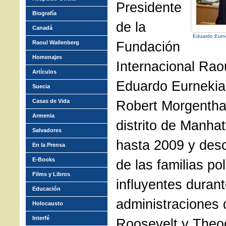
Presidente
Biografía
de la
Canadá
Eduardo Eurn
Fundación
Raoul Wallenberg
Homenajes
Internacional Rao
Artículos
Eduardo Eurnekia
Suecia
Casas de Vida
Robert Morgenthau
Armenia
distrito de Manha
Salvadores
hasta 2009 y des
En la Prensa
E-Books
de las familias p
Films y Libros
influyentes durant
Educación
administraciones 
Holocausto
Interfé
Roosevelt y Theo