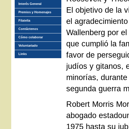
Interés General
El objetivo de la v
Premios y Homenajes
el agradecimiento
Filatelia
Contáctenos
Wallenberg por el
Cómo colaborar
que cumplió la fa
Voluntariado
favor de persegui
Links
judíos y gitanos, 
minorías, durante 
segunda guerra m
Robert Morris Mo
abogado estadou
1975 hasta su jub