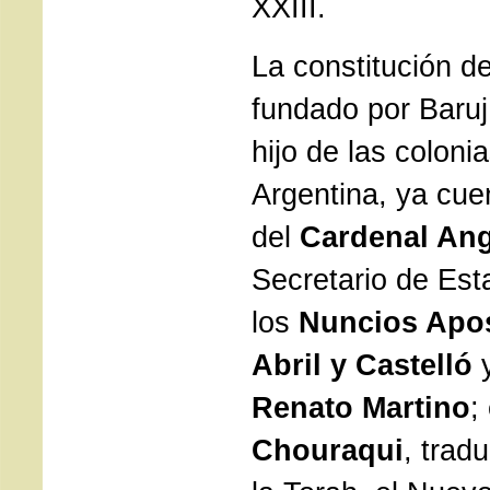
XXIII.
La constitución d
fundado por Baru
hijo de las coloni
Argentina, ya cue
del
Cardenal An
Secretario de Est
los
Nuncios Apos
Abril y Castelló
Renato Martino
;
Chouraqui
, trad