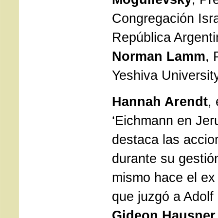
Congregación Isra
República Argent
Norman Lamm
, 
Yeshiva Universit
Hannah Arendt
,
‘Eichmann en Jeru
destaca las accio
durante su gestió
mismo hace el ex 
que juzgó a Adolf
Gideon Hausner