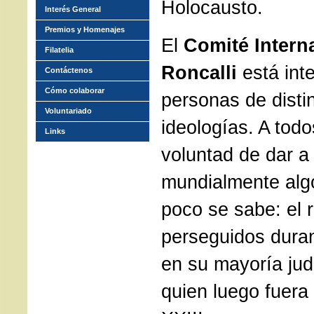
Holocausto.
Interés General
Premios y Homenajes
El
Comité Intern
Filatelia
Roncalli
está int
Contáctenos
Cómo colaborar
personas de disti
Voluntariado
ideologías. A todo
Links
voluntad de dar a
mundialmente alg
poco se sabe: el 
perseguidos duran
en su mayoría jud
quien luego fuera