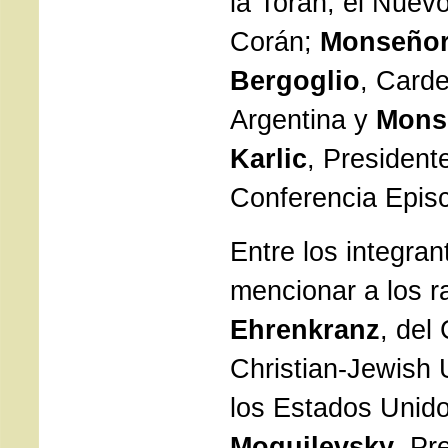
la Torah, el Nuev
Corán;
Monseñor
Bergoglio
, Carde
Argentina y
Mons
Karlic
, President
Conferencia Episc
Entre los integra
mencionar a los 
Ehrenkranz
, del
Christian-Jewish
los Estados Unid
Moguilevsky
, Pr