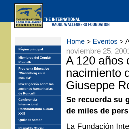
Skip
to
main
menu
Home
>
Eventos
> A
noviembre 25, 200
Página principal
A 120 años 
Miembros del Comité
Roncalli
nacimiento 
Programa Educativo
”Wallenberg en la
escuela”
Giuseppe Ro
Investigación sobre las
acciones humanitarias
de Roncalli
Se recuerda su 
Conferencia
Internacional
de miles de per
Reencontrando a Juan
XXIII
Quiénes somos
La Fundación Inte
Respaldo Oficial