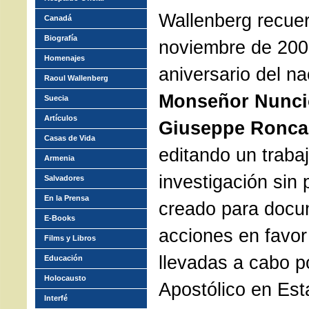
Wallenberg recuer
Canadá
Biografía
noviembre de 200
Homenajes
aniversario del n
Raoul Wallenberg
Monseñor Nunci
Suecia
Artículos
Giuseppe Roncal
Casas de Vida
editando un traba
Armenia
investigación sin
Salvadores
En la Prensa
creado para docu
E-Books
acciones en favor
Films y Libros
llevadas a cabo p
Educación
Holocausto
Apostólico en Est
Interfé