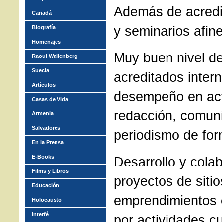
Además de acredi
Canadá
y seminarios afine
Biografía
Homenajes
Muy buen nivel de
Raoul Wallenberg
Suecia
acreditados inter
Artículos
desempeño en act
Casas de Vida
redacción, comun
Armenia
Salvadores
periodismo de for
En la Prensa
E-Books
Desarrollo y cola
Films y Libros
proyectos de siti
Educación
emprendimientos c
Holocausto
Interfé
por actividades cu