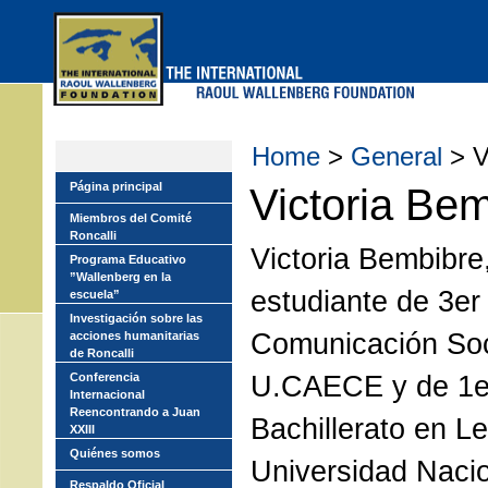
Skip
to
main
menu
Home
>
General
> V
Página principal
Victoria Be
Miembros del Comité
Roncalli
Victoria Bembibre
Programa Educativo
”Wallenberg en la
estudiante de 3er 
escuela”
Investigación sobre las
Comunicación Soc
acciones humanitarias
de Roncalli
U.CAECE y de 1er
Conferencia
Internacional
Reencontrando a Juan
Bachillerato en Le
XXIII
Quiénes somos
Universidad Nacion
Respaldo Oficial