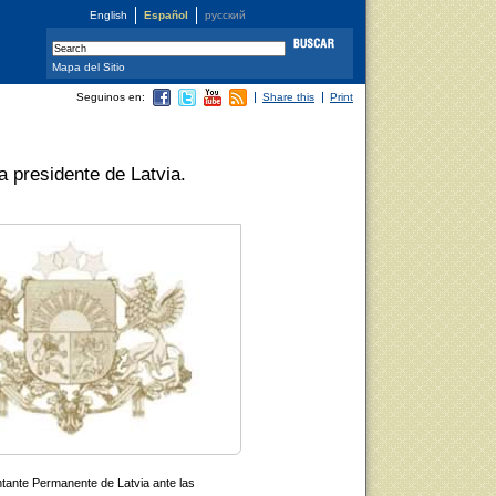
English
Español
русский
Mapa del Sitio
Seguinos en:
Share this
Print
 presidente de Latvia.
ntante Permanente de Latvia ante las