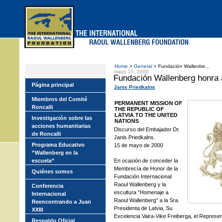
Skip
to
main
menu
Home
>
General
> Fundación Wallenbe...
mayo 15, 2000
Fundación Wallenberg honra a
Página principal
Janis Priedkalns
Miembros del Comité
PERMANENT MISSION OF
Roncalli
THE REPUBLIC OF
LATVIA TO THE UNITED
Investigación sobre las
NATIONS
acciones humanitarias
Discurso del Embajador Dr.
de Roncalli
Janis Priedkalns.
Programa Educativo
15 de mayo de 2000
”Wallenberg en la
escuela”
En ocasión de conceder la
Membrecía de Honor de la
Quiénes somos
Fundación Internacional
Raoul Wallenberg y la
Conferencia
escultura ”Homenaje a
Internacional
Raoul Wallenberg” a la Sra.
Reencontrando a Juan
Presidenta de Latvia, Su
XXIII
Excelencia Vaira-Vike Freiberga, el Represe
Respaldo Oficial