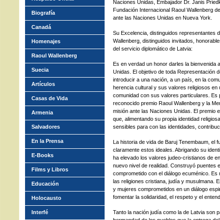
Naciones Unidas, Embajador Dr. Janis Priedka
Fundación Internacional Raoul Wallenberg de
Biografía
ante las Naciones Unidas en Nueva York.
Canadá
Su Excelencia, distinguidos representantes d
Wallenberg, distinguidos invitados, honorabl
Homenajes
del servicio diplomático de Latvia:
Raoul Wallenberg
Es en verdad un honor darles la bienvenida a
Suecia
Unidas. El objetivo de toda Representación 
introducir a una nación, a un país, en la com
Artículos
herencia cultural y sus valores religiosos en 
comunidad con sus valores particulares. Es p
Casas de Vida
reconocido premio Raoul Wallenberg y la Me
misión ante las Naciones Unidas. El premio 
Armenia
que, alimentando su propia identidad religiosa
Salvadores
sensibles para con las identidades, contribu
En la Prensa
La historia de vida de Baruj Tenembaum, el f
claramente estos ideales. Abrigando su identid
E-Books
ha elevado los valores judeo-cristianos de e
nuevo nivel de realidad. Construyó puentes e
Films y Libros
comprometido con el diálogo ecuménico. Es 
las religiones cristiana, judía y musulmana
Educación
y mujeres comprometidos en un diálogo espir
fomentar la solidaridad, el respeto y el enten
Holocausto
Interfé
Tanto la nación judía como la de Latvia son p