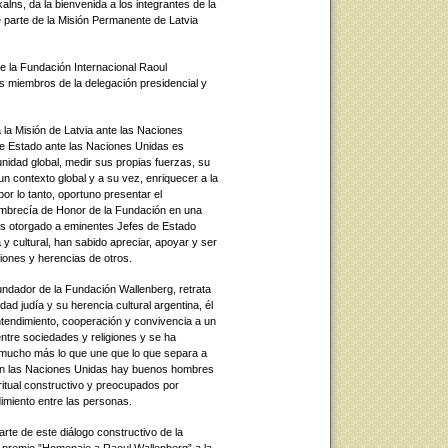
lns, da la bienvenida a los integrantes de la
 parte de la Misión Permanente de Latvia
e la Fundación Internacional Raoul
es miembros de la delegación presidencial y
 la Misión de Latvia ante las Naciones
de Estado ante las Naciones Unidas es
unidad global, medir sus propias fuerzas, su
un contexto global y a su vez, enriquecer a la
or lo tanto, oportuno presentar el
mbrecía de Honor de la Fundación en una
es otorgado a eminentes Jefes de Estado
 y cultural, han sabido apreciar, apoyar y ser
ciones y herencias de otros.
undador de la Fundación Wallenberg, retrata
ad judía y su herencia cultural argentina, él
ntendimiento, cooperación y convivencia a un
ntre sociedades y religiones y se ha
mucho más lo que une que lo que separa a
. En las Naciones Unidas hay buenos hombres
itual constructivo y preocupados por
dimiento entre las personas.
arte de este diálogo constructivo de la