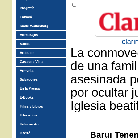
Biografía
Canadá
Raoul Wallenberg
Homenajes
clari
Suecia
La conmoved
Artículos
de una famil
Casas de Vida
Armenia
asesinada po
Salvadores
por ocultar 
En la Prensa
E-Books
Iglesia beati
Films y Libros
Educación
Holocausto
Baruj Tenem
Interfé