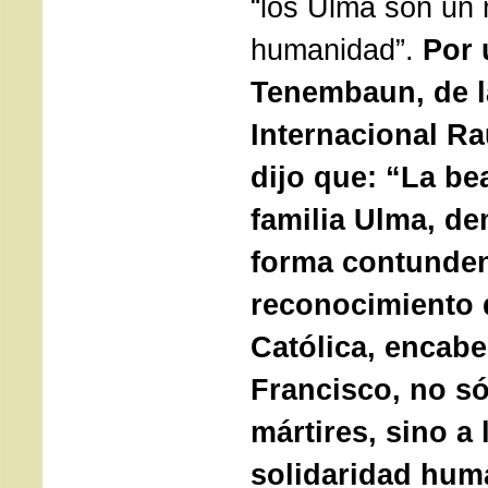
“los Ulma son un
humanidad”.
Por 
Tenembaun, de 
Internacional R
dijo que: “La bea
familia Ulma, d
forma contunden
reconocimiento d
Católica, encabe
Francisco, no só
mártires, sino a 
solidaridad hu