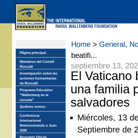
Skip
to
main
menu
Home
>
General
,
No
Página principal
beatifi...
Miembros del Comité
septiembre 13, 20
Roncalli
El Vaticano 
Investigación sobre las
acciones humanitarias
de Roncalli
una familia 
Programa Educativo
”Wallenberg en la
salvadores
escuela”
Quiénes somos
Miércoles, 13 d
Conferencia
Internacional
Reencontrando a Juan
Septiembre de 
XXIII
Respaldo Oficial