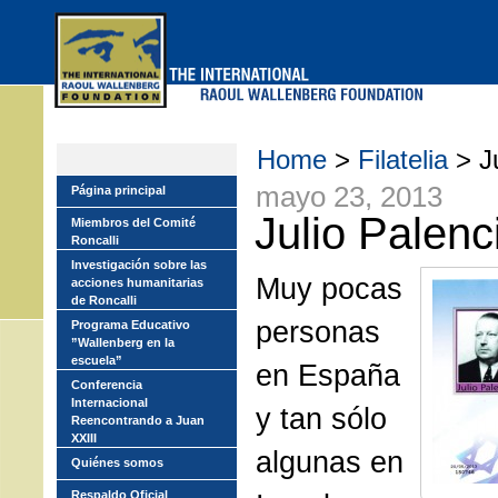
Skip
to
main
menu
Home
>
Filatelia
> J
mayo 23, 2013
Página principal
Julio Palenc
Miembros del Comité
Roncalli
Investigación sobre las
Muy pocas
acciones humanitarias
de Roncalli
personas
Programa Educativo
”Wallenberg en la
escuela”
en España
Conferencia
Internacional
y tan sólo
Reencontrando a Juan
XXIII
algunas en
Quiénes somos
Respaldo Oficial