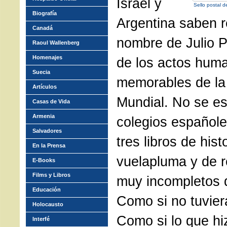
Israel y
Sello postal d
Biografía
Argentina saben r
Canadá
nombre de Julio P
Raoul Wallenberg
Homenajes
de los actos huma
Suecia
memorables de l
Artículos
Mundial. No se es
Casas de Vida
Armenia
colegios españole
Salvadores
tres libros de hist
En la Prensa
vuelapluma y de re
E-Books
Films y Libros
muy incompletos 
Educación
Como si no tuvier
Holocausto
Como si lo que hi
Interfé