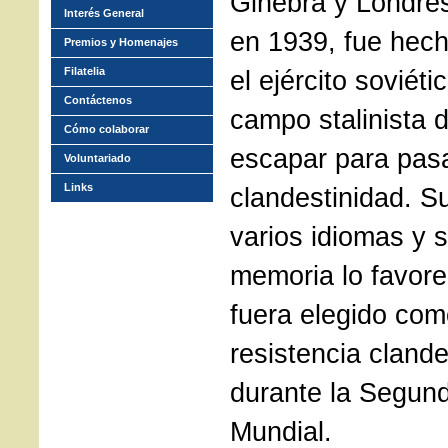
Ginebra y Londres
Interés General
en 1939, fue hech
Premios y Homenajes
Filatelia
el ejército soviét
Contáctenos
campo stalinista
Cómo colaborar
escapar para pasa
Voluntariado
Links
clandestinidad. S
varios idiomas y 
memoria lo favore
fuera elegido com
resistencia cland
durante la Segun
Mundial.