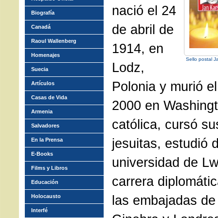
nació el 24
Biografía
de abril de
Canadá
Raoul Wallenberg
1914, en
Homenajes
Sello postal J
Lodz,
Suecia
Polonia y murió el
Artículos
Casas de Vida
2000 en Washingt
Armenia
católica, cursó su
Salvadores
jesuitas, estudió 
En la Prensa
E-Books
universidad de Lw
Films y Libros
carrera diplomáti
Educación
las embajadas de 
Holocausto
Interfé