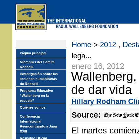
Skip
to
main
menu
Home
>
2012
,
Dest
Página principal
lega...
Miembros del Comité
enero 16, 2012
Roncalli
Wallenberg, 
Investigación sobre las
acciones humanitarias
de Roncalli
de dar vida
Programa Educativo
”Wallenberg en la
Hillary Rodham Cl
escuela”
Quiénes somos
Source:
Conferencia
Internacional
Reencontrando a Juan
El martes comien
XXIII
Respaldo Oficial