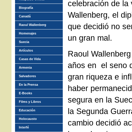
celebración de la
Biografía
Wallenberg, el di
Canadá
que decidió no ser
Raoul Wallenberg
Homenajes
un gran mal.
Suecia
Artículos
Raoul Wallenberg
Casas de Vida
años en el seno d
Armenia
gran riqueza e inf
Salvadores
En la Prensa
haber permanecid
E-Books
segura en la Suec
Films y Libros
la Segunda Guerr
Educación
Holocausto
cambio decidió ac
Interfé