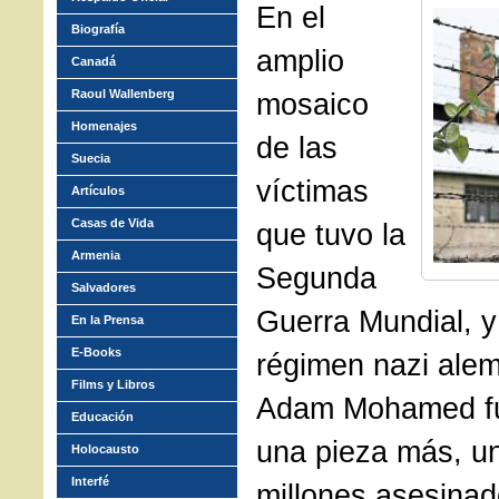
En el
Biografía
amplio
Canadá
Raoul Wallenberg
mosaico
Homenajes
de las
Suecia
víctimas
Artículos
Casas de Vida
que tuvo la
Armenia
Segunda
Salvadores
Guerra Mundial, y
En la Prensa
E-Books
régimen nazi ale
Films y Libros
Adam Mohamed fu
Educación
una pieza más, un
Holocausto
Interfé
millones asesinad