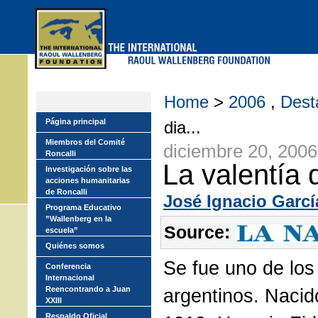
Skip
to
main
menu
Home
>
2006
,
Dest
Página principal
dia...
Miembros del Comité
diciembre 20, 2006
Roncalli
La valentía 
Investigación sobre las
acciones humanitarias
de Roncalli
José Ignacio Garcí
Programa Educativo
”Wallenberg en la
Source:
escuela”
Quiénes somos
Se fue uno de los
Conferencia
Internacional
Reencontrando a Juan
argentinos. Naci
XXIII
Respaldo Oficial