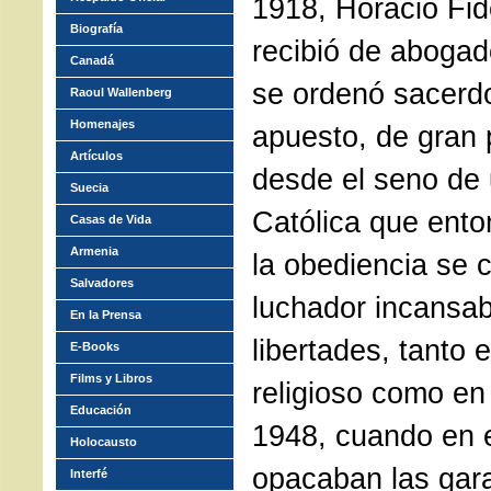
1918, Horacio Fi
Biografía
recibió de aboga
Canadá
se ordenó sacerdo
Raoul Wallenberg
Homenajes
apuesto, de gran 
Artículos
desde el seno de 
Suecia
Católica que ento
Casas de Vida
Armenia
la obediencia se c
Salvadores
luchador incansab
En la Prensa
libertades, tanto 
E-Books
Films y Libros
religioso como en 
Educación
1948, cuando en e
Holocausto
opacaban las gara
Interfé