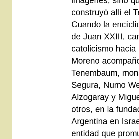
imágenes, sino q
construyó allí el 
Cuando la encícli
de Juan XXIII, cam
catolicismo hacia
Moreno acompañó
Tenembaum, mons
Segura, Numo We
Alzogaray y Migue
otros, en la fund
Argentina en Israe
entidad que prom