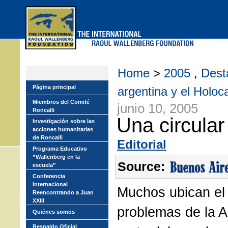
Skip
to
main
menu
Home
>
2005
,
Dest
Página principal
argentina y el Holoc
Miembros del Comité
junio 10, 2005
Roncalli
Una circular
Investigación sobre las
acciones humanitarias
de Roncalli
Editorial
Programa Educativo
”Wallenberg en la
Source:
escuela”
Conferencia
Internacional
Muchos ubican el i
Reencontrando a Juan
XXIII
problemas de la A
Quiénes somos
Respaldo Oficial