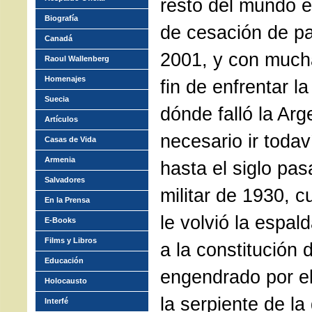
resto del mundo e
Biografía
de cesación de pa
Canadá
2001, y con much
Raoul Wallenberg
Homenajes
fin de enfrentar l
Suecia
dónde falló la Arg
Artículos
necesario ir todav
Casas de Vida
Armenia
hasta el siglo pas
Salvadores
militar de 1930, c
En la Prensa
le volvió la espal
E-Books
Films y Libros
a la constitución 
Educación
engendrado por e
Holocausto
la serpiente de la
Interfé