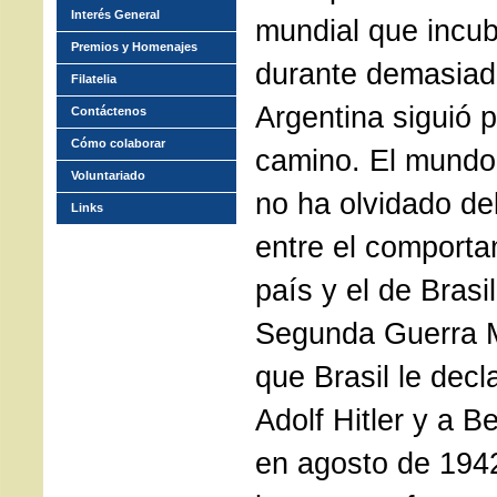
Interés General
mundial que incub
Premios y Homenajes
durante demasiad
Filatelia
Argentina siguió 
Contáctenos
Cómo colaborar
camino. El mundo 
Voluntariado
no ha olvidado del
Links
entre el comporta
país y el de Brasi
Segunda Guerra M
que Brasil le decl
Adolf Hitler y a B
en agosto de 194