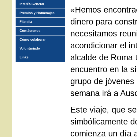
Interés General
«Hemos encontrad
Premios y Homenajes
dinero para constr
Filatelia
Contáctenos
necesitamos reuni
Cómo colaborar
acondicionar el int
Voluntariado
alcalde de Roma 
Links
encuentro en la s
grupo de jóvenes 
semana irá a Aus
Este viaje, que se
simbólicamente d
comienza un día a