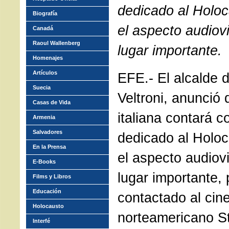
dedicado al Holoc
Biografía
el aspecto audiov
Canadá
Raoul Wallenberg
lugar importante.
Homenajes
Artículos
EFE.- El alcalde 
Suecia
Veltroni, anunció 
Casas de Vida
italiana contará 
Armenia
Salvadores
dedicado al Holoc
En la Prensa
el aspecto audiov
E-Books
lugar importante,
Films y Libros
Educación
contactado al cin
Holocausto
norteamericano S
Interfé