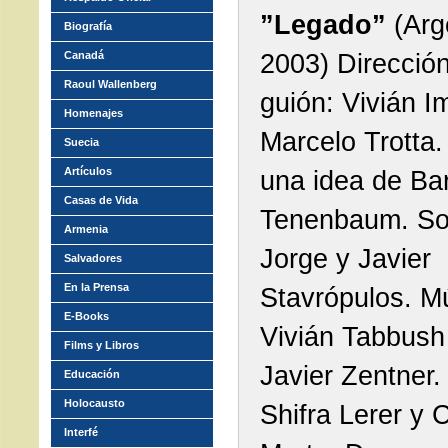
”Legado”
(Arg
Biografía
2003) Dirección
Canadá
Raoul Wallenberg
guión: Vivián I
Homenajes
Marcelo Trotta.
Suecia
Artículos
una idea de Ba
Casas de Vida
Tenenbaum. So
Armenia
Jorge y Javier
Salvadores
En la Prensa
Stavrópulos. M
E-Books
Vivián Tabbush
Films y Libros
Javier Zentner.
Educación
Holocausto
Shifra Lerer y C
Interfé