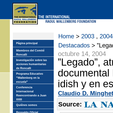
Skip
to
main
menu
Home
>
2003
,
200
Página principal
Destacados
> ”Legad
Miembros del Comité
octubre 14, 2004
Roncalli
”Legado”, at
Investigación sobre las
acciones humanitarias
de Roncalli
documental 
Programa Educativo
”Wallenberg en la
idish y en e
escuela”
Conferencia
Internacional
Claudio D. Minghet
Reencontrando a Juan
XXIII
Source:
Quiénes somos
Respaldo Oficial