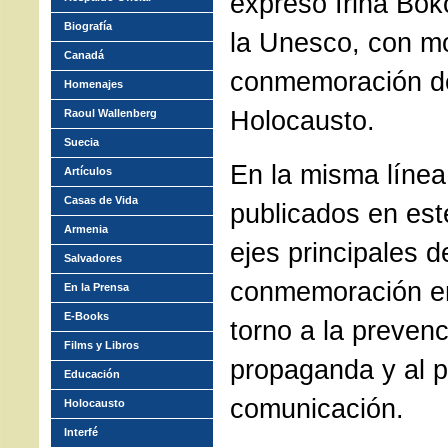
expresó Irina Bok
Biografía
la Unesco, con mo
Canadá
conmemoración de
Homenajes
Holocausto.
Raoul Wallenberg
Suecia
En la misma línea 
Artículos
Casas de Vida
publicados en este
Armenia
ejes principales d
Salvadores
conmemoración en
En la Prensa
E-Books
torno a la prevenc
Films y Libros
propaganda y al p
Educación
comunicación.
Holocausto
Interfé