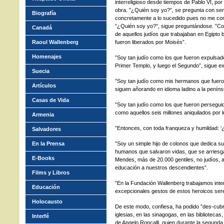
interreligioso desde tiempos de Pablo VI, por 
obra. ”¿Quién soy yo?”, se pregunta con sen
Biografía
concretamente a lo sucedido pues no me consi
”¿Quién soy yo?”, sigue preguntándose. ”Co
Canadá
de aquellos judíos que trabajaban en Egipto ba
Raoul Wallenberg
fueron liberados por Moisés”.
Homenajes
”Soy tan judío como los que fueron expulsad
Primer Templo, y luego el Segundo”, sigue ex
Suecia
”Soy tan judío como mis hermanos que fuero
Artículos
siguen añorando en idioma ladino a la penínsu
Casas de Vida
”Soy tan judío como los que fueron persegui
como aquellos seis millones aniquilados por los
Armenia
”Entonces, con toda franqueza y humildad: ‘
Salvadores
En la Prensa
”Soy un simple hijo de colonos que dedica s
humanos que salvaron vidas, que se arries
E-Books
Mendes, más de 20.000 gentiles, no judíos, a
educación a nuestros descendientes”.
Films y Libros
”En la Fundación Wallenberg trabajamos inten
Educación
excepcionales gestos de estos heroicos se
Holocausto
De este modo, confiesa, ha podido ”des-cubri
iglesias, en las sinagogas, en las bibliotecas,
Interfé
de Angelo Roncalli, quien durante la segunda