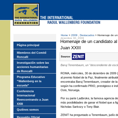
Skip
to
main
menu
Home
>
2009
,
Destacados
> Homenaje de un 
diciembre 30, 2009
Homenaje de un candidato al 
Página principal
Juan XXIII
Miembros del Comité
Source:
Roncalli
Investigación sobre las
Baruj Tenembaum, un ”descendiente de escl
acciones humanitarias
de Roncalli
ROMA, miércoles, 30 de diciembre de 2009 (
Programa Educativo
al premio Nobel de la Paz, finalmente atribu
”Wallenberg en la
encontraba Baruj Tenembaum, creador de la 
escuela”
según ha confirmado PRIO, prestigioso e ind
Oslo, Noruega.
Conferencia
Internacional
Por su parte Ladbroke, la famosa agencia 
Reencontrando a Juan
más posibilidades de ganar el Nobel que a figu
XXIII
Nicholas Sarkozy o Tony Blair.
Quiénes somos
ZENIT ha preguntado a Tenembaum, judío de o
Respaldo Oficial