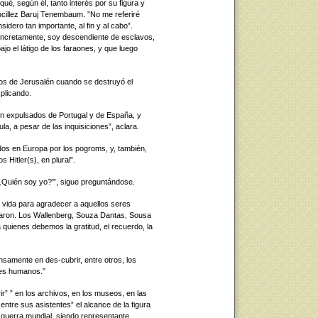
qué, según él, tanto interés por su figura y
cillez Baruj Tenembaum. ”No me referiré
dero tan importante, al fin y al cabo”.
ncretamente, soy descendiente de esclavos,
jo el látigo de los faraones, y que luego
os de Jerusalén cuando se destruyó el
plicando.
n expulsados de Portugal y de España, y
la, a pesar de las inquisiciones”, aclara.
dos en Europa por los pogroms, y, también,
 Hitler(s), en plural”.
¿Quién soy yo?’”, sigue preguntándose.
u vida para agradecer a aquellos seres
garon. Los Wallenberg, Souza Dantas, Sousa
 quienes debemos la gratitud, el recuerdo, la
samente en des-cubrir, entre otros, los
res humanos.”
r” ” en los archivos, en los museos, en las
 entre sus asistentes” el alcance de la figura
 guerra mundial, siendo representante