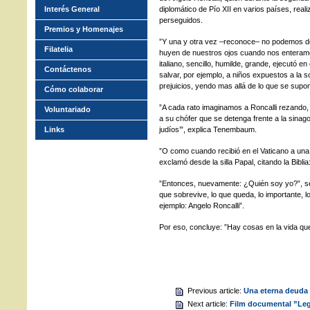
Interés General
diplomático de Pío XII en varios países, real
perseguidos.
Premios y Homenajes
”Y una y otra vez –reconoce– no podemos d
Filatelia
huyen de nuestros ojos cuando nos enteramo
italiano, sencillo, humilde, grande, ejecutó 
Contáctenos
salvar, por ejemplo, a niños expuestos a la 
prejuicios, yendo mas allá de lo que se supon
Cómo colaborar
”A cada rato imaginamos a Roncalli rezando,
Voluntariado
a su chófer que se detenga frente a la sina
Links
judíos’”, explica Tenembaum.
”O como cuando recibió en el Vaticano a una
exclamó desde la silla Papal, citando la Bibli
”Entonces, nuevamente: ¿Quién soy yo?”, s
que sobrevive, lo que queda, lo importante, l
ejemplo: Angelo Roncalli”.
Por eso, concluye: ”Hay cosas en la vida qu
Previous article:
Una eterna deuda 
Next article:
Film documental ”Lega