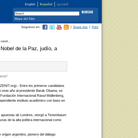
English
Español
русский
Mapa del Sitio
Seguinos en:
Share this
Print
cand...
Nobel de la Paz, judío, a
avos”
ZENIT.org).- Entre los primeros candidatos
ido este año al presidente Barak Obama, se
Fundación Internacional Raoul Wallenberg,
ependiente instituto académico con base en
de apuestas de Londres, otorgó a Tenembaum
ras de la alta política internacional como
rigen argentino, pionero del diálogo