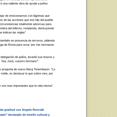
izó una valiente obra de ayuda a judíos
ejar de emocionarnos con lágrimas que
s de las acciones que ese hijo del pueblo
en circunstancias totalmente adversas para
sombra del infierno; rompiendo, destruyendo
e indican las reglas”.
 también en presencia de terceros, pidiendo
goga de Roma para rezar ‘por mis hermanos
 delegación de judíos, levantó sus brazos y
a: ‘Soy José, vuestro hermano’”.
e pregunta de nuevo Baruj Tenembaum. ”Lo
o noble, es destacar lo que sobre-vive, por
e son mas importantes que la vida misma”.
de gratitud con Angelo Roncalli
do” declarado de interés cultural y