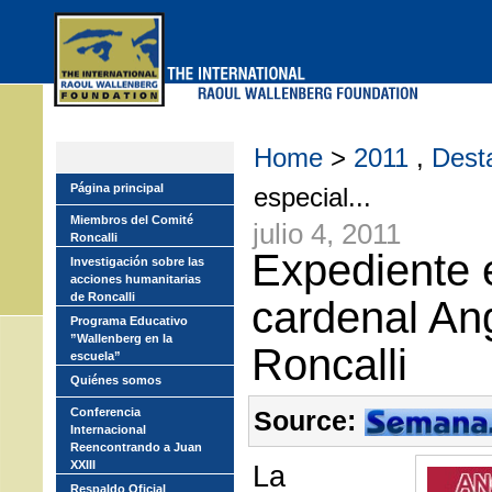
Skip
to
main
menu
Home
>
2011
,
Dest
Página principal
especial...
Miembros del Comité
julio 4, 2011
Roncalli
Expediente 
Investigación sobre las
acciones humanitarias
de Roncalli
cardenal An
Programa Educativo
”Wallenberg en la
Roncalli
escuela”
Quiénes somos
Conferencia
Source:
Internacional
Reencontrando a Juan
XXIII
La
Respaldo Oficial