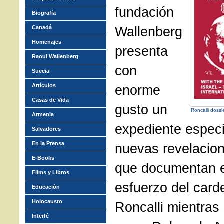
fundación
Biografía
Wallenberg
Canadá
Homenajes
presenta
Raoul Wallenberg
con
Suecia
Artículos
enorme
Casas de Vida
gusto un
Roncalli dossie
Armenia
expediente especi
Salvadores
En la Prensa
nuevas revelacion
E-Books
que documentan 
Films y Libros
esfuerzo del card
Educación
Holocausto
Roncalli mientra
Interfé