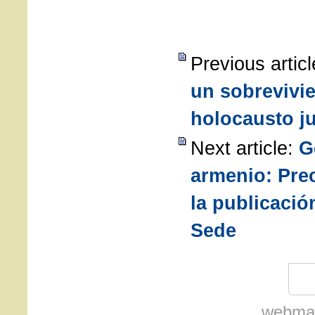
Previous artic
un sobrevivie
holocausto j
Next article:
G
armenio: Pre
la publicació
Sede
webmas