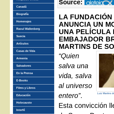
Source:
Canadá
Biografía
LA FUNDACIÓN
Homenajes
ANUNCIA UN M
Raoul Wallenberg
UNA PELÍCULA
Suecia
EMBAJADOR BR
Artículos
MARTINS DE S
Casas de Vida
“Quien
Armenia
salva una
Salvadores
En la Prensa
vida, salva
E-Books
al universo
Films y Libros
entero”
.
Luiz Martins d
Educación
Holocausto
Esta convicción ll
Interfé