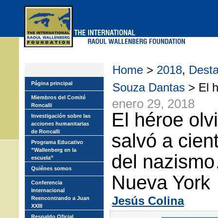
Skip
to
main
menu
Home
>
2018
,
Dest
Página principal
Souza Dantas
> El h
Miembros del Comité
enero 29, 2018
Roncalli
El héroe ol
Investigación sobre las
acciones humanitarias
de Roncalli
salvó a cien
Programa Educativo
”Wallenberg en la
del nazismo
escuela”
Quiénes somos
Nueva York
Conferencia
Internacional
Jesús Colina
Reencontrando a Juan
XXIII
Respaldo Oficial