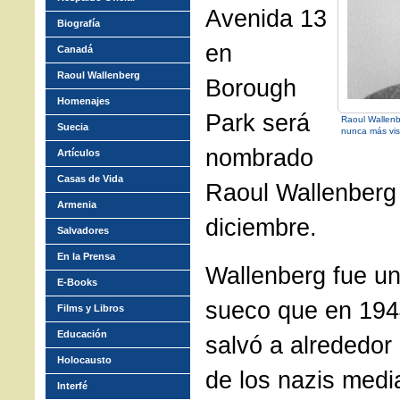
Avenida 13
Biografía
en
Canadá
Raoul Wallenberg
Borough
Homenajes
Park será
Raoul Wallenb
Suecia
nunca más vis
nombrado
Artículos
Casas de Vida
Raoul Wallenberg
Armenia
diciembre.
Salvadores
En la Prensa
Wallenberg fue un
E-Books
sueco que
en 194
Films y Libros
Educación
salvó a alrededor
Holocausto
de los nazis medi
Interfé