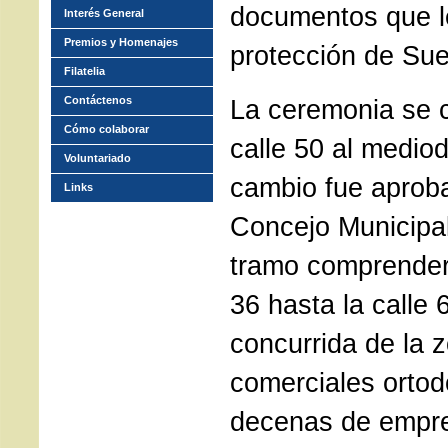
documentos que l
Interés General
Premios y Homenajes
protección de Sue
Filatelia
Contáctenos
La ceremonia se c
Cómo colaborar
calle 50 al medio
Voluntariado
cambio fue aproba
Links
Concejo Municipal
tramo comprender
36 hasta la calle 
concurrida de la 
comerciales ortod
decenas de empre