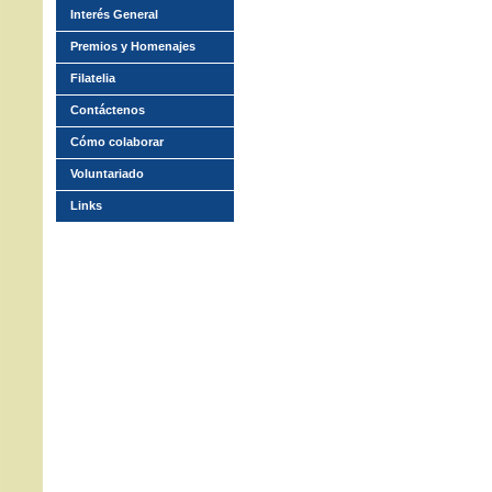
Interés General
Premios y Homenajes
Filatelia
Contáctenos
Cómo colaborar
Voluntariado
Links