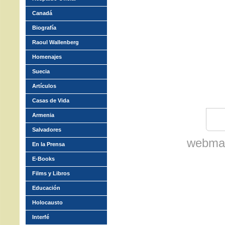
Canadá
Biografía
Raoul Wallenberg
Homenajes
Suecia
Artículos
Casas de Vida
Armenia
Salvadores
webmas
En la Prensa
E-Books
Films y Libros
Educación
Holocausto
Interfé