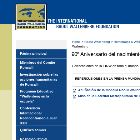
Skip
to
main
menu
Home
>
Raoul Wallenberg
>
Homenajes a Wal
Wallenberg
90º Aniversario del nacimien
Página principal
Miembros del Comité
Celebraciones de la FIRW en todo el mundo.
Roncalli
Investigación sobre las
REPERCUSIONES EN LA PRENSA MUNDIA
acciones humanitarias
de Roncalli
Acuñación de la Medalla Raoul Wallen
Programa Educativo
Misa en la Catedral Metropolitana de
”Wallenberg en la
escuela”
Conferencia
Internacional
Reencontrando a Juan
XXIII
Quiénes somos
Respaldo Oficial