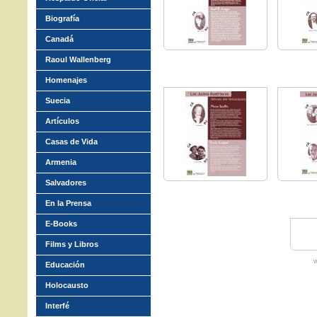
Biografía
Canadá
Raoul Wallenberg
Homenajes
Suecia
Artículos
Casas de Vida
Armenia
Salvadores
En la Prensa
E-Books
Films y Libros
w
Educación
Holocausto
Interfé