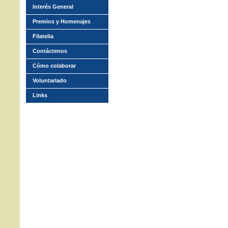
Interés General
Premios y Homenajes
Filatelia
Contáctenos
Cómo colaborar
Voluntariado
Links