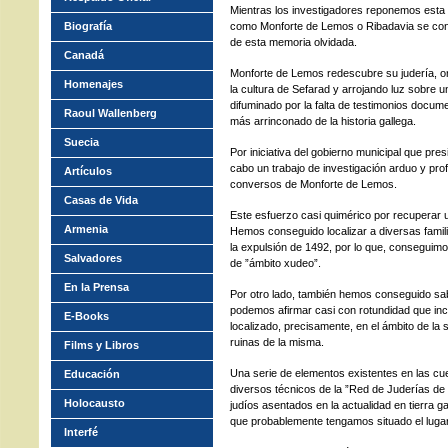
Mientras los investigadores reponemos esta pá
Biografía
como Monforte de Lemos o Ribadavia se conv
de esta memoria olvidada.
Canadá
Monforte de Lemos redescubre su judería, 
Homenajes
la cultura de Sefarad y arrojando luz sobre 
difuminado por la falta de testimonios docume
Raoul Wallenberg
más arrinconado de la historia gallega.
Suecia
Por iniciativa del gobierno municipal que pr
cabo un trabajo de investigación arduo y pro
Artículos
conversos de Monforte de Lemos.
Casas de Vida
Este esfuerzo casi quimérico por recuperar 
Armenia
Hemos conseguido localizar a diversas famil
la expulsión de 1492, por lo que, conseguimo
Salvadores
de ”ámbito xudeo”.
En la Prensa
Por otro lado, también hemos conseguido sa
podemos afirmar casi con rotundidad que incl
E-Books
localizado, precisamente, en el ámbito de la
ruinas de la misma.
Films y Libros
Una serie de elementos existentes en las cuev
Educación
diversos técnicos de la ”Red de Juderías d
Holocausto
judíos asentados en la actualidad en tierra g
que probablemente tengamos situado el lugar 
Interfé