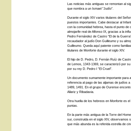
Las noticias más antiguas se remontan al si
que nombra a un Ismael ”Judío”.
Durante el siglo XIV varios titulares del Señ
puestos importantes. Cabe destacar al Infan
con la comunidad hebrea, hasta el punto de q
almojarife real de Alfonso IX, gracias a la inf
Pedro Fernández de Castro ”El de la Guerra
recaudador al judío Don Guilleumo y su almo
Guilleumo. Queda aquí patente como familias 
titulares de Monforte durante el siglo XIV.
El hijo de D. Pedro, D. Fernán Ruíz de Castr
de Lemos, 1343-1369, se caracterizó por su p
por su rey D. Pedro I ”El Cruel”.
Un documento sumamente importante para ava
referencia al pago de las aljamas de judíos a
1489, 1491. En el grupo de Ourense encontr
Allariz y Ribadavia.
Otra huella de los hebreos en Monforte es el 
puntas.
En la parte más antigua de la Torre del Home
sur, construida en el siglo XIV, observamos 
que más abunda es la referida estrella de ci