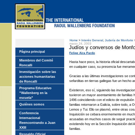
Skip
to
main
menu
Home
>
Interés General
,
Judería de Monforte
>
marzo 24, 2003
Judíos y conversos de Monf
Página principal
Felipe Aira Pardo
Miembros del Comité
Hasta hace poco, la historia oficial descarta
Roncalli
en cualquier caso, su presencia fue meramen
Investigación sobre las
Gracias a las últimas investigaciones se co
acciones humanitarias
sefarditas en tierras gallegas fue un hecho a
de Roncalli
Programa Educativo
Existieron, eso sí, siguiendo las investigaci
”Wallenberg en la
tuvieron un mayor asentamiento de familias he
escuela”
1496 coincidiendo con el edicto de expulsión
Quiénes somos
familias retornaron a Galicia, sobre todo, a 
Lemos y Tui. Ello se plasmó, entre otras cosas
Conferencia
Inquisición se cebara enormemente en mucha
Internacional
acusadas en muchos casos de seguir practic
Reencontrando a Juan
existiendo hoy en la Sección Inquisición del 
XXIII
familias.
Respaldo Oficial