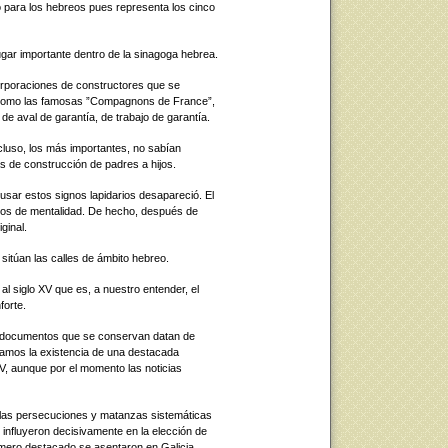
ado para los hebreos pues representa los cinco
gar importante dentro de la sinagoga hebrea.
orporaciones de constructores que se
 como las famosas ”Compagnons de France”,
de aval de garantía, de trabajo de garantía.
cluso, los más importantes, no sabían
s de construcción de padres a hijos.
 usar estos signos lapidarios desapareció. El
ios de mentalidad. De hecho, después de
iginal.
itúan las calles de ámbito hebreo.
al siglo XV que es, a nuestro entender, el
orte.
s documentos que se conservan datan de
tamos la existencia de una destacada
V, aunque por el momento las noticias
las persecuciones y matanzas sistemáticas
influyeron decisivamente en la elección de
úmero destacado se asentaron en Galicia.