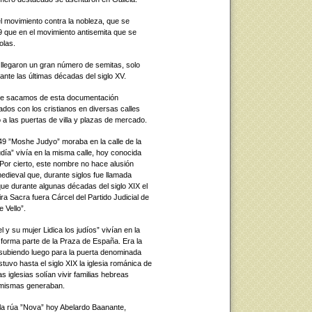
 movimiento contra la nobleza, que se
9 que en el movimiento antisemita que se
olas.
ar llegaron un gran número de semitas, solo
rante las últimas décadas del siglo XV.
ue sacamos de esta documentación
dos con los cristianos en diversas calles
 a las puertas de villa y plazas de mercado.
49 ”Moshe Judyo” moraba en la calle de la
día” vivía en la misma calle, hoy conocida
Por cierto, este nombre no hace alusión
medieval que, durante siglos fue llamada
ue durante algunas décadas del siglo XIX el
ra Sacra fuera Cárcel del Partido Judicial de
 Vello”.
 y su mujer Lidica los judíos” vivían en la
e forma parte de la Praza de España. Era la
 subiendo luego para la puerta denominada
uvo hasta el siglo XIX la iglesia románica de
s iglesias solían vivir familias hebreas
s mismas generaban.
la rúa ”Nova” hoy Abelardo Baanante,