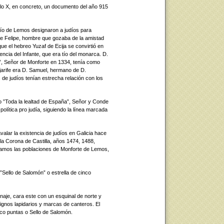
glo X, en concreto, un documento del año 915
orío de Lemos designaron a judíos para
te Felipe, hombre que gozaba de la amistad
ue el hebreo Yuzaf de Ecija se convirtió en
luencia del Infante, que era tío del monarca. D.
”, Señor de Monforte en 1334, tenía como
jarife era D. Samuel, hermano de D.
de judíos tenían estrecha relación con los
o ”Toda la lealtad de España”, Señor y Conde
olítica pro judía, siguiendo la línea marcada
lar la existencia de judíos en Galicia hace
 la Corona de Castilla, años 1474, 1488,
amos las poblaciones de Monforte de Lemos,
”Sello de Salomón” o estrella de cinco
naje, cara este con un esquinal de norte y
signos lapidarios y marcas de canteros. El
nco puntas o Sello de Salomón.