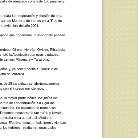
cipal está rematado consta de 100 páginas y
so para la recuperación y difusión de esta
ntrada de Monforte de Lemos en la ”Red de
n noviembre del año 2001.
 España que conservan un importante pasado
órdoba, Girona, Hervás, Oviedo, Ribadavia,
amplió la Asociación con otras ciudades:
e de Lemos, Plasencia y Tarazona.
os y, ya tienen hecha su solicitud de
lma de Mallorca.
más de 25 candidaturas, afortunadamente,
s con el ingreso mencionado.
, la mayor parte inédita, los judíos de
creta de concentración. Su lugar de
ciudades. Se ubicaban en torno a las
 Debemos descartar la tan traída y llevada
contraba en la actual calle Abelardo
xa. Efectivamente,, sí existieron viviendas
, los hebreos residían en otras calles