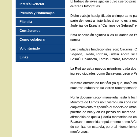
El trabajo de investigación cuyo cuerpo prin
Interés General
diversas fotografías.
Premios y Homenajes
Dicho trabajo ha significado un importante pa
parte de nuestra historia local como es la e
Filatelia
Juderías de España ”Caminos de Sefarad” e
Contáctenos
Esta asociación aglutina a las ciudades de
Cómo colaborar
semita.
Voluntariado
Las ciudades fundacionales son: Cáceres, C
Segovia, Toledo, Tortosa, Tudela. Ahora, se 
Links
Besalú, Calahorra, Estella-Lizarra, Monfort
La Red aprueba nuevos miembros cada dos añ
ingreso ciudades como Barcelona, León o Pa
Nuestra entrada no fue fácil ya que, había 
nuestros esfuerzos se vieron recompensado
Por la documentación manejada hasta la fecha
Monforte de Lemos no tuvieron una zona con
emplazamiento respondía al modelo de otras 
puertas de villa y en las plazas del mercado.
afirmación de que la judería monfortina se en
Baanante, conocida popularmente como A Cale
de semitas en esta vía, pero, al mismo tiempo
monfortinas.