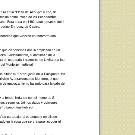
asa en la ”Plaza del Azouge” o sea, del
onocida como Praza de las Pescaderías,
zaba. Esta casa en 1492 pasó a manos del II
Rodrigo Enríquez de Castro.
s hebreas que vivieron en Monforte con
 de que disponemos nos la emplazan en un
ueira. Curiosamente, al comienzo de la
ba en esta calle intramuros de la villa que fue
 del Monforte medieval.
sitúan la ”Torah” judía en la Falagueira. En
al viejo Ayuntamiento de Monforte, el que
ió de emplazamiento bajando para la calle del
al fondo, lindando con el monte de S.
que, según los últimos datos y opiniones
” o baño ritual hebreo.
ños para bajar al estanque y en ella se
brado en la roca que servía para recoger el