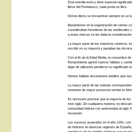
Esta estrella tenía y tiene especial signific
libros del Pentateuco, cada punta un libro.
Dichos libros se encuentran siempre en un lu
Basándonos en la organización de ciertas c
consideraban herederas de las medievales
a estas marcas se les daba la consideración 
La mayor parte de los maestros canteros, in
escribir en su mayoría y pasaban las técnica
Con el fin de la Edad Media, la costumbre de
Renacimiento aportó nuevos hábitos y camb
dejar de utilizarlos perdieron su significado or
Hemos hallado documentos inéditos que nos s
La mayor parte de las noticias corresponden 
momento de mayor presencia semita en Monf
Es necesario precisar que la mayoría de lo
este siglo. De cualquiera manera, no descar
comunidad hebrea con anterioridad al siglo X
escasean.
Los sucesos acaecidos en el año 1391, con 
de hebreos en diversas regiones de España, 
residencia de las familias hebreas que en n