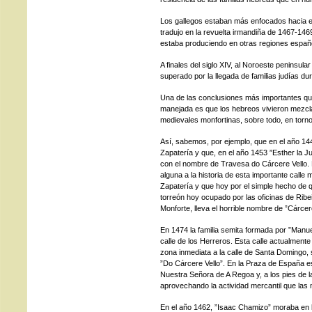
Los gallegos estaban más enfocados hacia el
tradujo en la revuelta irmandiña de 1467-146
estaba produciendo en otras regiones españ
A finales del siglo XIV, al Noroeste peninsul
superado por la llegada de familias judías du
Una de las conclusiones más importantes q
manejada es que los hebreos vivieron mezcla
medievales monfortinas, sobre todo, en torno
Así, sabemos, por ejemplo, que en el año 14
Zapatería y que, en el año 1453 ”Esther la Ju
con el nombre de Travesa do Cárcere Vello. 
alguna a la historia de esta importante calle 
Zapatería y que hoy por el simple hecho de q
torreón hoy ocupado por las oficinas de Ribei
Monforte, lleva el horrible nombre de ”Cárcere
En 1474 la familia semita formada por ”Manuel
calle de los Herreros. Esta calle actualment
zona inmediata a la calle de Santa Domingo,
”Do Cárcere Vello”. En la Praza de España est
Nuestra Señora de A Regoa y, a los pies de la
aprovechando la actividad mercantil que la
En el año 1462, ”Isaac Chamizo” moraba en 