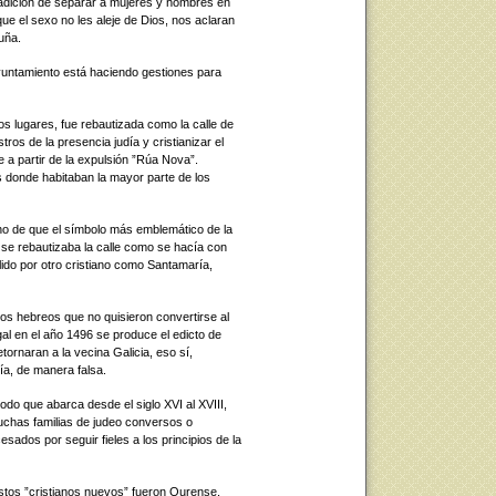
radición de separar a mujeres y hombres en
que el sexo no les aleje de Dios, nos aclaran
uña.
yuntamiento está haciendo gestiones para
s lugares, fue rebautizada como la calle de
ros de la presencia judía y cristianizar el
e a partir de la expulsión ”Rúa Nova”.
 donde habitaban la mayor parte de los
cho de que el símbolo más emblemático de la
 se rebautizaba la calle como se hacía con
lido por otro cristiano como Santamaría,
los hebreos que no quisieron convertirse al
al en el año 1496 se produce el edicto de
ornaran a la vecina Galicia, eso sí,
ía, de manera falsa.
o que abarca desde el siglo XVI al XVIII,
muchas familias de judeo conversos o
sados por seguir fieles a los principios de la
stos ”cristianos nuevos” fueron Ourense,