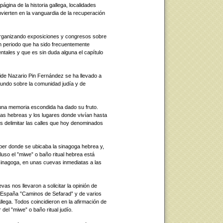
gina de la historia gallega, localidades
ierten en la vanguardia de la recuperación
organizando exposiciones y congresos sobre
un periodo que ha sido frecuentemente
ntales y que es sin duda alguna el capítulo
eside Nazario Pin Fernández se ha llevado a
fundo sobre la comunidad judía y de
una memoria escondida ha dado su fruto.
ias hebreas y los lugares donde vivían hasta
s delimitar las calles que hoy denominados
ber donde se ubicaba la sinagoga hebrea y,
uso el ”miwe” o baño ritual hebrea está
 sinagoga, en unas cuevas inmediatas a las
as nos llevaron a solicitar la opinión de
e España ”Caminos de Sefarad” y de varios
allega. Todos coincidieron en la afirmación de
del ”miwe” o baño ritual judío.