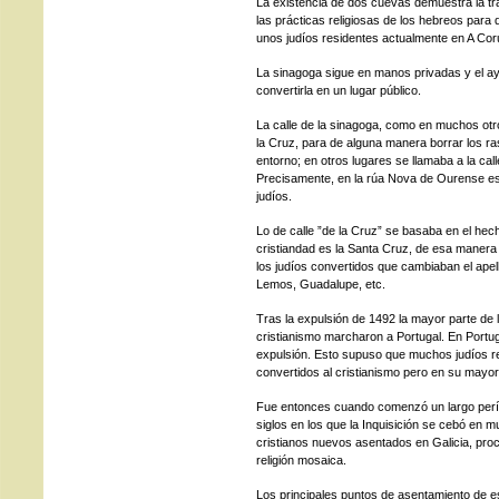
La existencia de dos cuevas demuestra la t
las prácticas religiosas de los hebreos para 
unos judíos residentes actualmente en A Cor
La sinagoga sigue en manos privadas y el a
convertirla en un lugar público.
La calle de la sinagoga, como en muchos otro
la Cruz, para de alguna manera borrar los rast
entorno; en otros lugares se llamaba a la call
Precisamente, en la rúa Nova de Ourense es
judíos.
Lo de calle ”de la Cruz” se basaba en el he
cristiandad es la Santa Cruz, de esa manera
los judíos convertidos que cambiaban el apel
Lemos, Guadalupe, etc.
Tras la expulsión de 1492 la mayor parte de 
cristianismo marcharon a Portugal. En Portug
expulsión. Esto supuso que muchos judíos ret
convertidos al cristianismo pero en su mayor
Fue entonces cuando comenzó un largo períod
siglos en los que la Inquisición se cebó en 
cristianos nuevos asentados en Galicia, proce
religión mosaica.
Los principales puntos de asentamiento de e