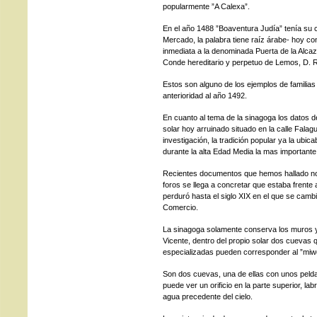
popularmente ”A Calexa”.
En el año 1488 ”Boaventura Judía” tenía su c
Mercado, la palabra tiene raíz árabe- hoy c
inmediata a la denominada Puerta de la Alca
Conde hereditario y perpetuo de Lemos, D. 
Estos son alguno de los ejemplos de familia
anterioridad al año 1492.
En cuanto al tema de la sinagoga los datos
solar hoy arruinado situado en la calle Falag
investigación, la tradición popular ya la ubica
durante la alta Edad Media la mas importante
Recientes documentos que hemos hallado nos 
foros se llega a concretar que estaba frente 
perduró hasta el siglo XIX en el que se camb
Comercio.
La sinagoga solamente conserva los muros y 
Vicente, dentro del propio solar dos cuevas 
especializadas pueden corresponder al ”miwe
Son dos cuevas, una de ellas con unos pelda
puede ver un orificio en la parte superior, la
agua precedente del cielo.