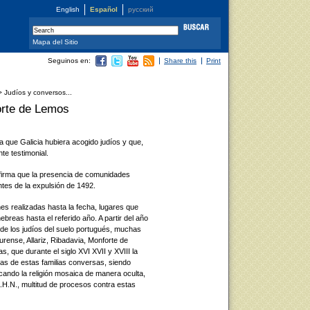
English
Español
русский
Mapa del Sitio
Seguinos en:
Share this
Print
 Judíos y conversos...
orte de Lemos
ba que Galicia hubiera acogido judíos y que,
te testimonial.
nfirma que la presencia de comunidades
ntes de la expulsión de 1492.
ones realizadas hasta la fecha, lugares que
breas hasta el referido año. A partir del año
 de los judíos del suelo portugués, muchas
Ourense, Allariz, Ribadavia, Monforte de
, que durante el siglo XVI XVII y XVIII la
s de estas familias conversas, siendo
ando la religión mosaica de manera oculta,
A.H.N., multitud de procesos contra estas