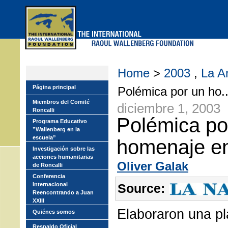
Skip
to
main
menu
Home
>
2003
,
La A
Página principal
Polémica por un ho..
Miembros del Comité
diciembre 1, 2003
Roncalli
Polémica po
Programa Educativo
”Wallenberg en la
escuela”
homenaje en
Investigación sobre las
acciones humanitarias
Oliver Galak
de Roncalli
Conferencia
Internacional
Source:
Reencontrando a Juan
XXIII
Elaboraron una pl
Quiénes somos
Respaldo Oficial