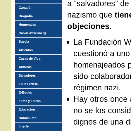
a ”salvadores” de
Canadá
nazismo que
tien
Biografía
objeciones
.
Homenajes
Raoul Wallenberg
La Fundación W
Suecia
Artículos
cuestionó a uno
Casas de Vida
homenajeados p
Armenia
sido colaborador
Salvadores
En la Prensa
régimen nazi.
E-Books
Hay otros once 
Films y Libros
no se los consi
Educación
Holocausto
dignos de una di
Interfé