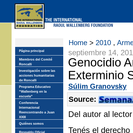
Skip
to
main
menu
Home
>
2010
,
Arm
septiembre 14, 20
Página principal
Genocidio A
Miembros del Comité
Roncalli
Exterminio S
Investigación sobre las
acciones humanitarias
de Roncalli
Súlim Granovsky
Programa Educativo
”Wallenberg en la
escuela”
Source:
Conferencia
Internacional
Del autor al lector
Reencontrando a Juan
XXIII
Quiénes somos
Tenés el derecho
Respaldo Oficial