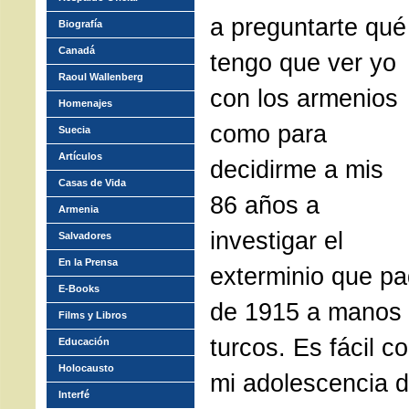
a preguntarte qué
Biografía
Canadá
tengo que ver yo
Raoul Wallenberg
con los armenios
Homenajes
como para
Suecia
Artículos
decidirme a mis
Casas de Vida
86 años a
Armenia
investigar el
Salvadores
En la Prensa
exterminio que pa
E-Books
de 1915 a manos
Films y Libros
turcos. Es fácil c
Educación
Holocausto
mi adolescencia d
Interfé