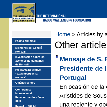
Skip
to
main
menu
Home
> Articles by 
Página principal
Other articl
Miembros del Comité
Roncalli
Investigación sobre las
Mensaje de S. 
acciones humanitarias
de Roncalli
Presidente de 
Programa Educativo
”Wallenberg en la
Portugal
escuela”
Quiénes somos
En ocasión de la 
Conferencia
Internacional
Aristides de Sou
Reencontrando a Juan
XXIII
una reciente y opo
Respaldo Oficial