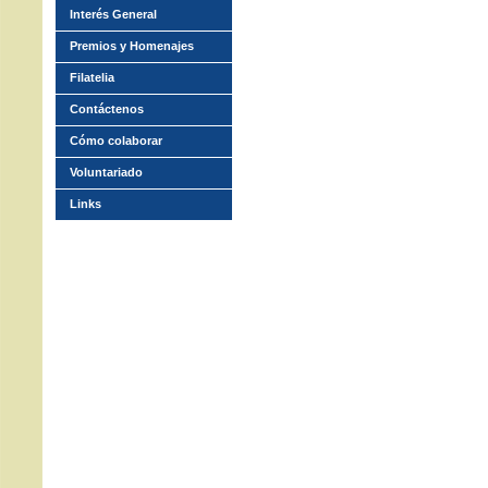
Interés General
Premios y Homenajes
Filatelia
Contáctenos
Cómo colaborar
Voluntariado
Links