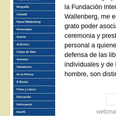
la Fundación Inte
Biografía
Canadá
Wallenberg, me e
Raoul Wallenberg
grato poder asoc
Homenajes
ceremonia y pres
Suecia
personal a quiene
Artículos
Casas de Vida
defensa de las li
Armenia
individuales y de
Salvadores
hombre, son dist
En la Prensa
E-Books
Films y Libros
Educación
Holocausto
webmas
Interfé