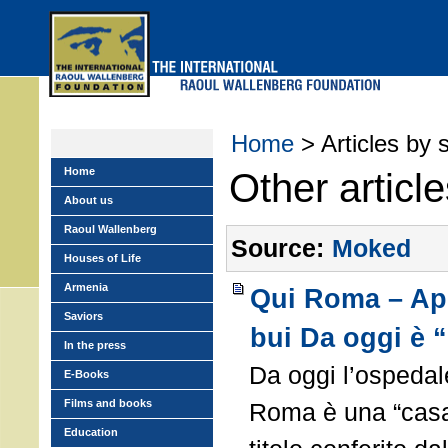
Skip
to
main
menu
Home
> Articles by 
Home
Other articl
About us
Raoul Wallenberg
Source:
Moked
Houses of Life
Armenia
Qui Roma – Aprì
Saviors
bui Da oggi è “
In the press
Da oggi l’ospedale
E-Books
Films and books
Roma è una “casa 
Education