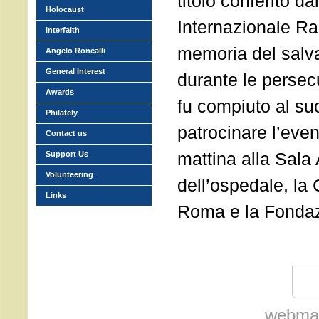
titolo conferito d
Holocaust
Internazionale Ra
Interfaith
memoria del salva
Angelo Roncalli
General Interest
durante le persec
Awards
fu compiuto al suo
Philately
patrocinare l’even
Contact us
mattina alla Sala
Support Us
Volunteering
dell’ospedale, la
Links
Roma e la Fonda
webmas